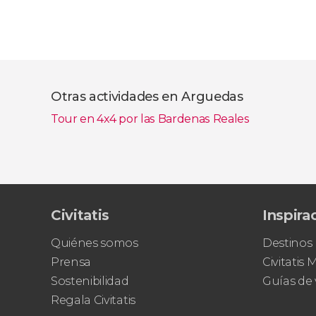
Otras actividades en Arguedas
Tour en 4x4 por las Bardenas Reales
Civitatis
Inspira
Quiénes somos
Destinos
Prensa
Civitatis
Sostenibilidad
Guías de 
Regala Civitatis