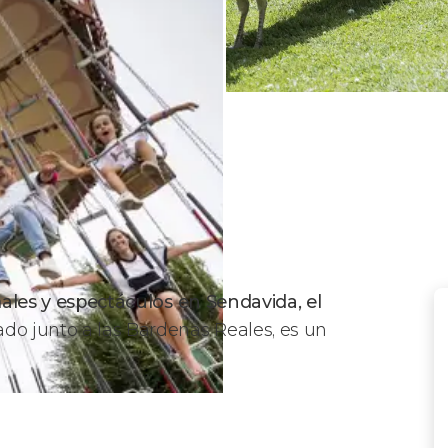
ales y espectáculos
en Sendavida, el
uado junto a las Bardenas Reales, es
un
?