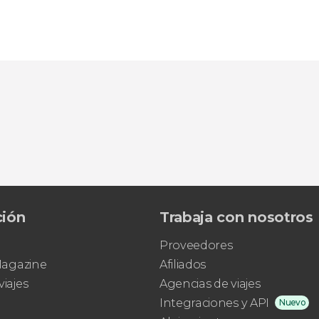
ción
Trabaja con nosotros
Proveedores
 Magazine
Afiliados
viajes
Agencias de viajes
Integraciones y API
Nuevo