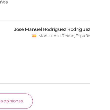
iños
José Manuel Rodríguez Rodríguez
Montcada I Reixac, España
as opiniones