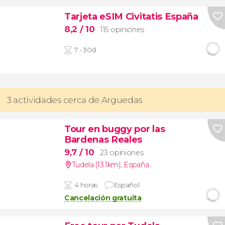
Tarjeta eSIM Civitatis España
8,2
/ 10
115 opiniones
7 - 30d
3 actividades cerca de Arguedas
Tour en buggy por las
Bardenas Reales
9,7
/ 10
23 opiniones
Tudela (13.1km)
,
España
4 horas
Español
Cancelación gratuita