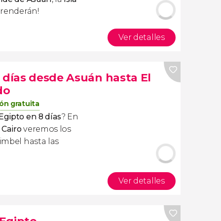
rprenderán!
Ver detalles
8 días desde Asuán hasta El
do
ón gratuita
Egipto en 8 días
? En
 Cairo
veremos los
Simbel hasta las
Ver detalles