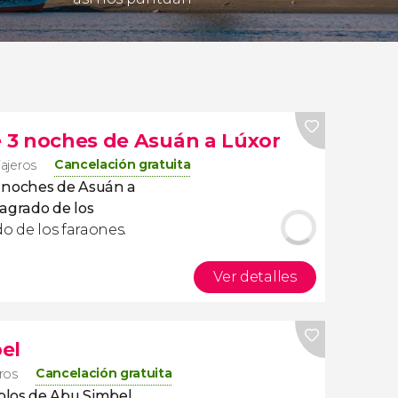
e 3 noches de Asuán a Lúxor
Cancelación gratuita
iajeros
 3 noches de Asuán a
sagrado de los
o de los faraones.
Ver detalles
el
Cancelación gratuita
eros
plos de Abu Simbel
,