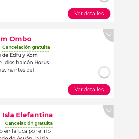
Ver detalles
Kom Ombo
Cancelación gratuita
 de Edfu y Kom
el
dios halcón Horus
ascinantes del
Ver detalles
 Isla Elefantina
Cancelación gratuita
 en faluca por el río
ande de Asuán
, la
Isla