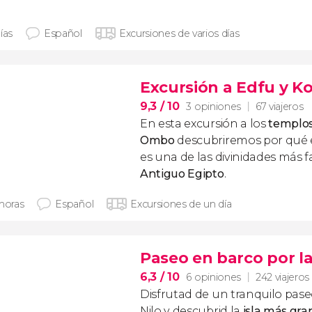
ías
Español
Excursiones de varios días
Excursión a Edfu y 
9,3
/ 10
3 opiniones
67 viajeros
En esta excursión a los
templos
Ombo
descubriremos por qué 
es una de las divinidades más f
Antiguo Egipto
.
 horas
Español
Excursiones de un día
Paseo en barco por la
6,3
/ 10
6 opiniones
242 viajeros
Disfrutad de un tranquilo paseo
Nilo y descubrid la
isla más gr