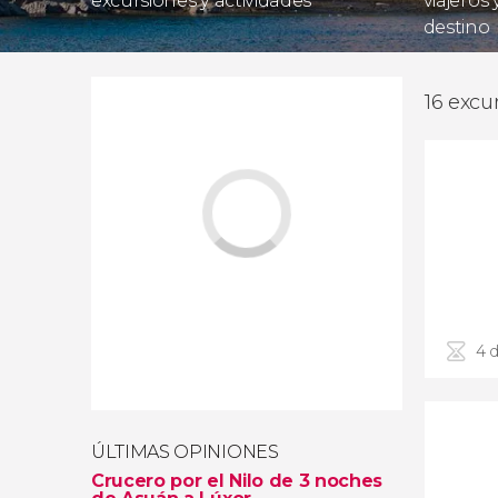
excursiones y actividades
viajeros
destino
16 excu
4 d
ÚLTIMAS OPINIONES
Crucero por el Nilo de 3 noches