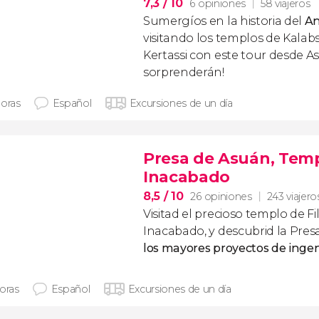
7,3
/ 10
6 opiniones
58 viajeros
Sumergíos en la historia del
An
visitando los templos de Kalabs
Kertassi con este tour desde As
sorprenderán!
horas
Español
Excursiones de un día
Presa de Asuán, Temp
Inacabado
8,5
/ 10
26 opiniones
243 viajero
Visitad el precioso templo de Fi
Inacabado, y descubrid la Pres
los mayores proyectos de ingeni
horas
Español
Excursiones de un día