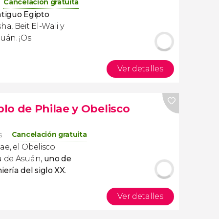
Cancelación gratuita
tiguo Egipto
ha, Beit El-Wali y
uán. ¡Os
Ver detalles
lo de Philae y Obelisco
Cancelación gratuita
s
lae, el Obelisco
a de Asuán,
uno de
ería del siglo XX
.
Ver detalles