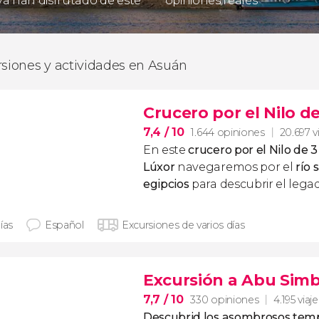
 ya han disfrutado de este
opiniones reales
rsiones y actividades en Asuán
Crucero por el Nilo d
7,4
/ 10
1.644 opiniones
20.697 v
En este
crucero por el Nilo de
Lúxor
navegaremos por el
río 
egipcios
para descubrir el legad
ías
Español
Excursiones de varios días
Excursión a Abu Simb
7,7
/ 10
330 opiniones
4.195 viaj
Descubrid los asombrosos tem