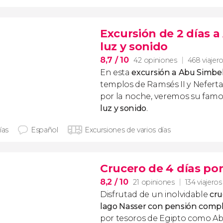
Excursión de 2 días 
luz y sonido
8,7
/ 10
42 opiniones
468 viajer
En esta
excursión a Abu Simbe
templos de Ramsés II y Neferta
por la noche, veremos su fam
luz y sonido
.
ías
Español
Excursiones de varios días
Crucero de 4 días por
8,2
/ 10
21 opiniones
134 viajeros
Disfrutad de un inolvidable
cru
lago Nasser con pensión comp
por tesoros de Egipto como Ab