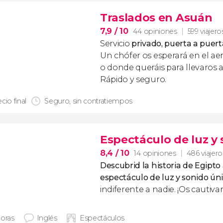
Traslados en Asuán
7,9
/ 10
44 opiniones
599 viajero
Servicio
privado, puerta a puert
Un chófer os esperará en el ae
o donde queráis para llevaros a
Rápido y seguro.
cio final
Seguro, sin contratiempos
Espectáculo de luz y 
8,4
/ 10
14 opiniones
486 viajero
Descubrid la historia de Egipto
espectáculo de luz y sonido ún
indiferente a nadie. ¡Os cautivará
horas
Inglés
Espectáculos