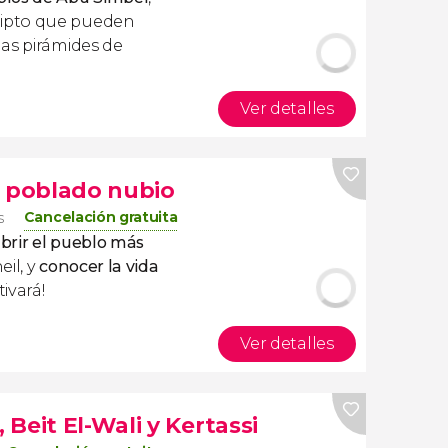
ipto que pueden
as pirámides de
Ver detalles
l poblado nubio
Cancelación gratuita
s
brir el pueblo más
eil, y
conocer la vida
tivará!
Ver detalles
Beit El-Wali y Kertassi