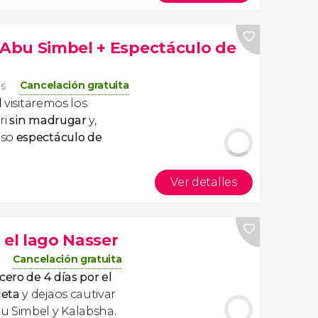
a Abu Simbel + Espectáculo de
Cancelación gratuita
os
l
visitaremos los
ri
sin madrugar
y,
oso
espectáculo de
Ver detalles
 el lago Nasser
Cancelación gratuita
cero de 4 días por el
leta
y dejaos cautivar
u Simbel y Kalabsha.