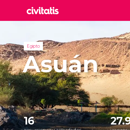
Rom
Italia
Lond
Egipto
Reino 
Asuán
Edim
Reino 
Marr
Marrue
Esta
Turquía
16
27.