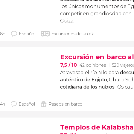
los únicos monumentos de Eg
competir en grandiosidad con l
Guiza.
 8h
Español
Excursiones de un día
Excursión en barco a
7,5
/ 10
42 opiniones
520 viajero
Atravesad el río Nilo para
descu
auténtico de Egipto
, Gharb Soh
cotidiana de los nubios
. ¡Os cau
 4h
Español
Paseos en barco
Templos de Kalabsha, 