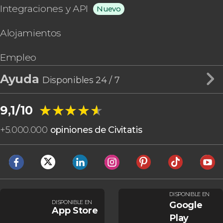
Integraciones y API
Nuevo
Alojamientos
Empleo
Ayuda
Disponibles 24 / 7
★★★★★
★★★★★
9,1/10
+
5.000.000
opiniones de Civitatis
DISPONIBLE EN
DISPONIBLE EN
Google
App Store
Play