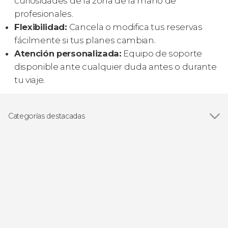
curiosidades de la zona de la mano de
profesionales.
Flexibilidad:
Cancela o modifica tus reservas
fácilmente si tus planes cambian.
Atención personalizada:
Equipo de soporte
disponible ante cualquier duda antes o durante
tu viaje.
Categorías destacadas
Ver todas
Excursiones de un día
Visitas guiadas y free tours