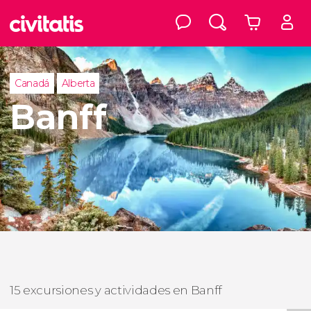
Canadá
Alberta
Banff
15 excursiones y actividades en Banff