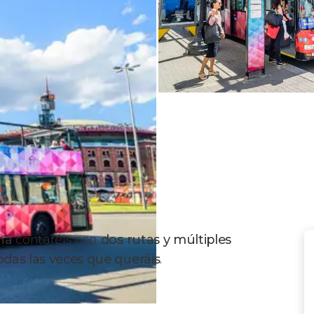
na
contaréis con
dos rutas y múltiples
todas las veces que queráis
.