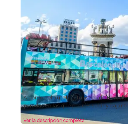
A bordo del
autobús turístico de Barcelo
paradas
en las que podréis
subir y bajar 
Ver la descripción completa
Rutas y paradas