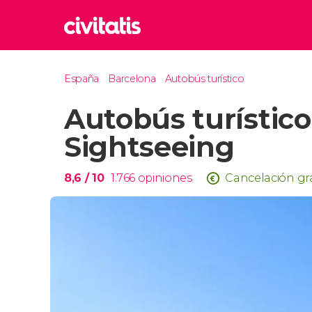
Rom
España
Barcelona
Autobús turístico
Italia
Autobús turístico
Lond
Reino 
Sightseeing
Edim
Reino 
8,6
/ 10
1.766
opiniones
Cancelación gr
Marr
Marrue
Esta
Turquía