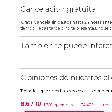
Cierres parciales
Cancelación gratuita
Tened en cuenta que
la parada 22 de la Ruta 
actualmente fuera de servicio
. La parada alter
¡Gratis! Cancela sin gastos hasta 24 horas ante
tiempo, llegas tarde o no te presentas, no se
Año Nuevo
También te puede intere
El 1 de enero no estará operativo el autobús tu
de 48 horas utilizados el día 31 se extenderán a
Opiniones de nuestros cl
Todas las opiniones han sido escritas por clie
8,6 / 10
1.766 opiniones
|
34.470 viajeros