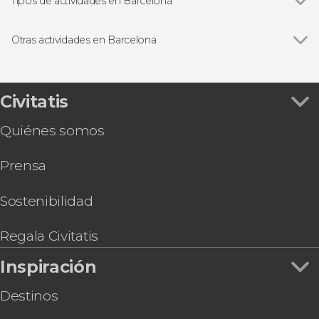
Sagrada Familia
Tipos de actividades en Barcelona
Casa Batlló
Ver todas
Visitas guiadas en Barcelona
La Pedrera-Casa Milà
Free tours en Barcelona
Otras actividades en Barcelona
Paseo de Gracia
Entradas
Ver todas
Excursión a Gerona, Figueras y Cadaqués
Parque Güell
Excursiones de un día desde Barcelona
Excursión a Tossa de Mar
Montjuïc
Autobús turístico
Teleférico de Montjuïc
Civitatis
Abadía de Montserrat
Paseos en barco en Barcelona
Visita guiada por la Catedral de Barcelona +
Estadio Camp Nou
Flamenco en Barcelona
Quiénes somos
Acceso a la terraza
Gastronomía y enoturismo
Visita por el Palau de la Música Catalana
Tarjetas turísticas
Prensa
Entrada al Recinto Modernista de Sant Pau
Entradas al Pueblo Español
Entrada a L’Aquàrium de Barcelona
Sostenibilidad
Entrada al Palau de la Música Catalana
Tour en paddle surf por Barcelona
Regala Civitatis
Inspiración
Destinos