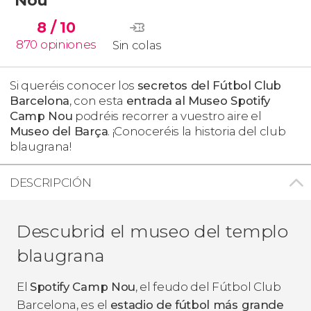
8
/ 10
870
opiniones
Sin colas
Si queréis conocer los
secretos del Fútbol Club
Barcelona
, con esta
entrada al Museo Spotify
Camp Nou
podréis recorrer a vuestro aire el
Museo del Barça
. ¡Conoceréis la historia del club
blaugrana!
DESCRIPCIÓN
Descubrid el museo del templo
blaugrana
El
Spotify Camp Nou
, el feudo del Fútbol Club
Barcelona, es el
estadio de fútbol más grande