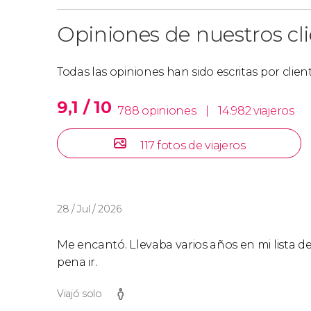
Opiniones de nuestros cl
Todas las opiniones han sido escritas por clie
9,1 / 10
788 opiniones
|
14.982 viajeros
117 fotos de viajeros
28 / Jul / 2026
Me encantó. Llevaba varios años en mi lista d
pena ir.
Viajó solo