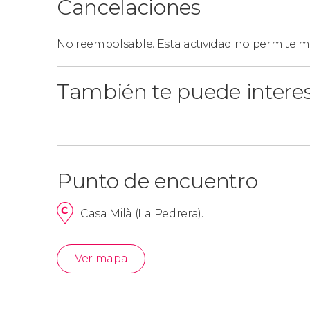
Cancelaciones
Si lo preferís, también podéis optar por reserv
Pedrera
. En este caso, se trata de un recorri
audiovisual proyectado sobre las chimeneas d
No reembolsable. Esta actividad no permite mo
También te puede intere
Punto de encuentro
Casa Milà (La Pedrera).
Ver mapa