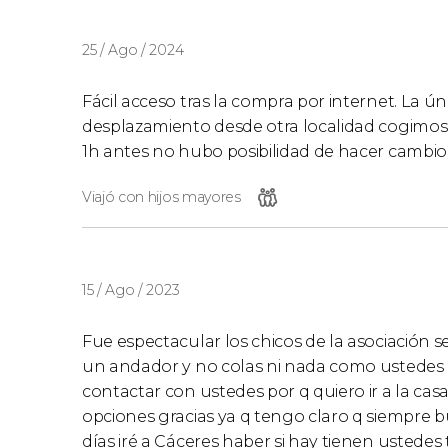
25 / Ago / 2024
Fácil acceso tras la compra por internet. La ú
desplazamiento desde otra localidad cogimos la 
1h antes no hubo posibilidad de hacer cambio 
Viajó con hijos mayores
15 / Ago / 2023
Fue espectacular los chicos de la asociación
un andador y no colas ni nada como ustedes 
contactar con ustedes por q quiero ir a la cas
opciones gracias ya q tengo claro q siempre 
días iré a Cáceres haber si hay tienen ustede