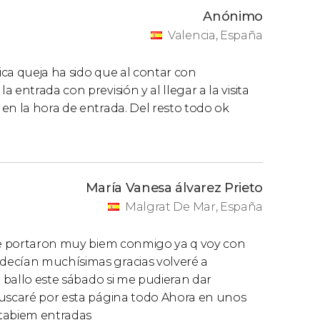
Anónimo
Valencia, España
nica queja ha sido que al contar con
entrada con previsión y al llegar a la visita
en la hora de entrada. Del resto todo ok
María Vanesa álvarez Prieto
Malgrat De Mar, España
 se portaron muy biem conmigo ya q voy con
decían muchísimas gracias volveré a
a ballo este sábado si me pudieran dar
buscaré por esta página todo Ahora en unos
s tabiem entradas