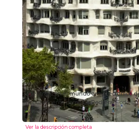
Adentraos en el
mundo arquitectónico d
popularmente como
La Pedrera
. ¡Todo u
sorprende!
Ver la descripción completa
Casa Milà (La Pedrera)