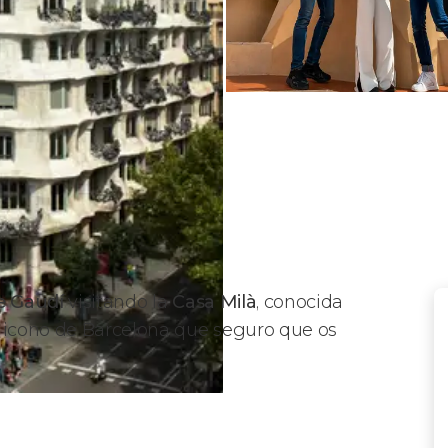
e Gaudí
visitando la
Casa Milà
, conocida
n icono de Barcelona que seguro que os