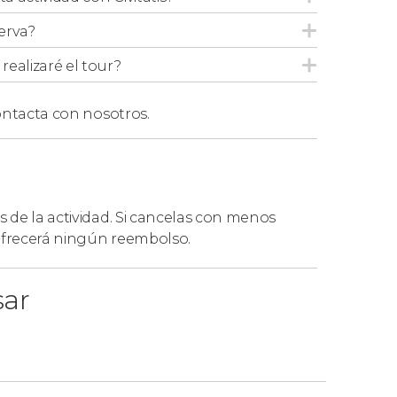
erva?
ealizaré el tour?
ntacta con nosotros.
s de la actividad. Si cancelas con menos
 ofrecerá ningún reembolso.
sar