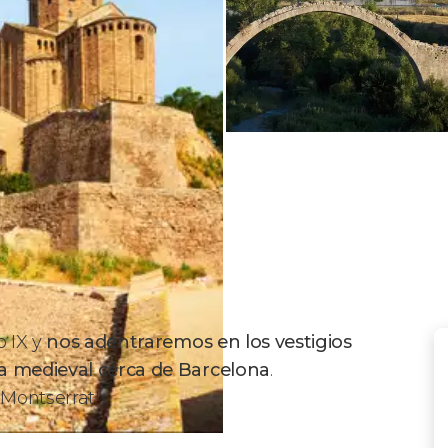
o IX y
nos adentraremos en los vestigios
ya medieval cerca de Barcelona
.
Montserrat!