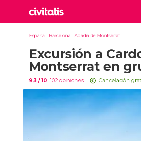
Rom
España
Barcelona
Abadía de Montserrat
Italia
Excursión a Card
Lond
Reino 
Montserrat en gr
Edim
Reino 
9,3
/ 10
102
opiniones
Cancelación grat
Marr
Marrue
Esta
Turquía