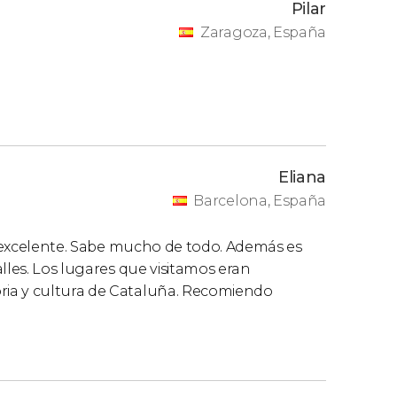
Pilar
Zaragoza, España
Eliana
Barcelona, España
ia excelente. Sabe mucho de todo. Además es
lles. Los lugares que visitamos eran
ria y cultura de Cataluña. Recomiendo