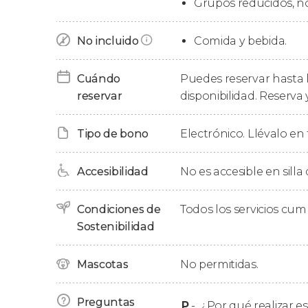
Grupos reducidos, n
Nuestra excursión continuará con una
visita 
No incluido
Comida y bebida.
burgo comercial que se convirtió en el cent
encuentro de viajeros que llegaban desde el su
Cuándo
Puedes reservar hasta l
esta joya medieval!
reservar
disponibilidad. Reserva 
Después de recorrer Cardona,
nos dirigiremos
inconfundible cima dentada. En primer lugar, 
Tipo de bono
Electrónico. Llévalo en 
Santa María de Montserrat
, donde se encuent
Accesibilidad
No es accesible en silla
Finalmente, pondremos rumbo de nuevo a Bar
diez horas de recorrido aproximadamente.
Condiciones de
Todos los servicios cu
Sostenibilidad
Mascotas
No permitidas.
Preguntas
P
-
¿Por qué realizar es