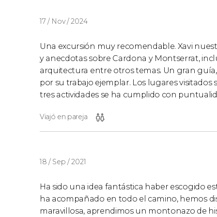
17 / Nov / 2024
Una excursión muy recomendable. Xavi nuestro
y anecdotas sobre Cardona y Montserrat, inclu
arquitectura entre otros temas. Un gran guía
por su trabajo ejemplar. Los lugares visitados 
tres actividades se ha cumplido con puntualid
Viajó en pareja
18 / Sep / 2021
Ha sido una idea fantástica haber escogido est
ha acompañado en todo el camino, hemos di
maravillosa, aprendimos un montonazo de histo