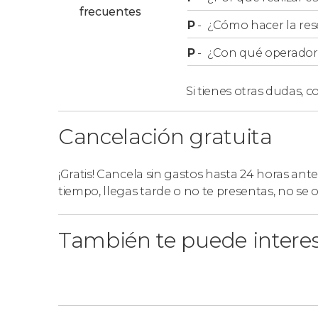
frecuentes
P
-
¿Cómo hacer la res
P
-
¿Con qué operador r
Si tienes otras dudas,
co
Cancelación gratuita
¡Gratis! Cancela sin gastos hasta 24 horas ante
tiempo, llegas tarde o no te presentas, no se
También te puede intere