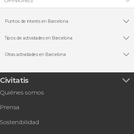
OPINIONES
Puntos de interés en Barcelona
Ver todas
Barrio Gótico
Sagrada Familia
Tipos de actividades en Barcelona
Casa Batlló
Ver todas
Visitas guiadas en Barcelona
La Pedrera-Casa Milà
Free tours en Barcelona
Otras actividades en Barcelona
Paseo de Gracia
Entradas
Ver todas
Excursión a Gerona, Figueras y Cadaqués
Parque Güell
Excursiones de un día desde Barcelona
Teleférico de Montjuïc
Montjuïc
Autobús turístico
Excursión a Tossa de Mar
Civitatis
Abadía de Montserrat
Paseos en barco en Barcelona
Visita guiada por la Catedral de Barcelona +
Estadio Camp Nou
Flamenco en Barcelona
Quiénes somos
Acceso a la terraza
Gastronomía y enoturismo
Visita por el Palau de la Música Catalana
Tarjetas turísticas
Prensa
Entrada al Recinto Modernista de Sant Pau
Entradas al Pueblo Español
Entrada a L’Aquàrium de Barcelona
Sostenibilidad
Bautismo de buceo en Barcelona