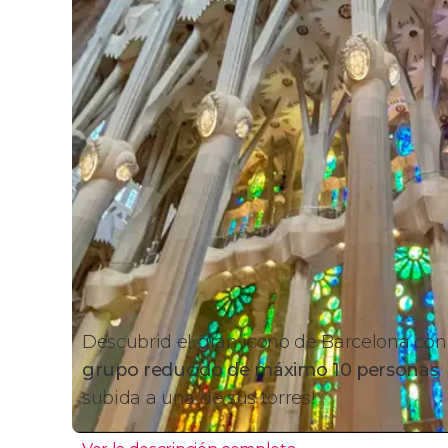
Descubrid el gran icono de Barcelona con 
grupo reducido de máximo 10 personas
.
subida a una de sus torres!