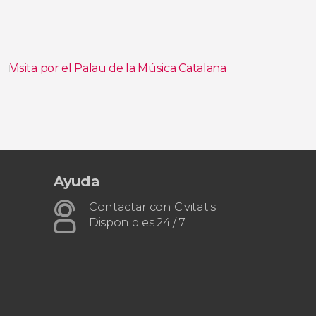
u
Visita por el Palau de la Música Catalana
Tour en paddle surf por Barcelona
Ayuda
Contactar con Civitatis
Disponibles 24 / 7