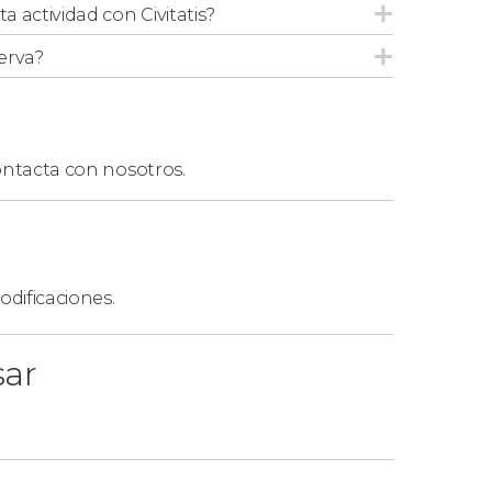
ta actividad con Civitatis?
ndable esta experiencia para personas con
erva?
ntacta con nosotros.
a Familia en grupo reducido,
accederéis
s taquillas
. No obstante, tendréis que
 podría demorar el acceso unos minutos.
imitado
, por lo que hacer la reserva con
dificaciones.
bida.
sar
ta afluencia, como Navidad o Semana Santa,
 compra de entradas para las torres de la