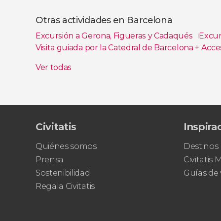
Ver todas
Otras actividades en Barcelona
Excursión a Gerona, Figueras y Cadaqués
Excur
Visita guiada por la Catedral de Barcelona + Acce
Entradas al Pueblo Español
Entrada a L’Aquàr
Ver todas
Civitatis
Inspira
Quiénes somos
Destinos
Prensa
Civitatis
Sostenibilidad
Guías de 
Regala Civitatis