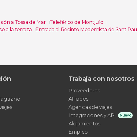
sión a Tossa de Mar
Teleférico de Montjuïc
so a la terraza
Entrada al Recinto Modernista de Sant Pa
ium de Barcelona
Entrada al Palau de la Música Catalana
ción
Trabaja con nosotros
Proveedores
 Magazine
Afiliados
viajes
Agencias de viajes
Integraciones y API
Nuevo
Alojamientos
Empleo