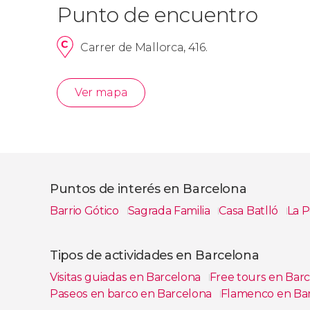
Sagrada Familia hasta una semana antes 
Punto de encuentro
La subida a las torres se realiza en ascens
La subida a las torres no es guiada.
Carrer de Mallorca, 416.
No se permite el acceso a las torres a m
reducida.
Los menores de 18 años deben ir acomp
Ver mapa
El tiempo de acceso puede variar debido
Otros tours en la Sagrada 
Puntos de interés en Barcelona
Si lo preferís, podéis reservar este
tour privado
Sagrada Familia y el Parque Güell
. En ambos c
Barrio Gótico
Sagrada Familia
Casa Batlló
La P
Ver todas
Tipos de actividades en Barcelona
Visitas guiadas en Barcelona
Free tours en Bar
Paseos en barco en Barcelona
Flamenco en Ba