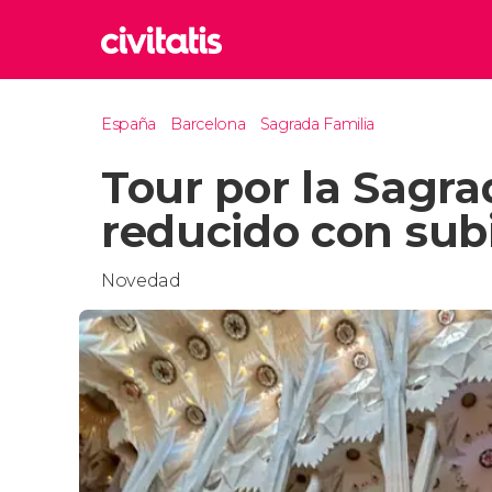
Rom
España
Barcelona
Sagrada Familia
Italia
Tour por la Sagra
Lond
Reino 
reducido con subi
Edim
Reino 
Novedad
Marr
Marrue
Esta
Turquía