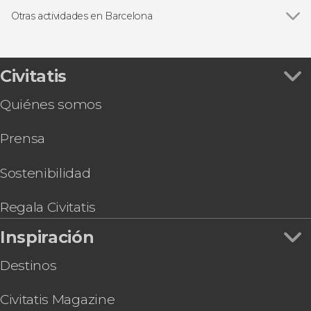
La Pedrera-Casa Milà
Free tours en Barcelona
Otras actividades en Barcelona
Paseo de Gracia
Entradas
Ver todas
Excursión a Gerona, Figueras y Cadaqués
Parque Güell
Excursiones de un día desde Barcelona
Excursión a Tossa de Mar
Montjuïc
Autobús turístico
Teleférico de Montjuïc
Civitatis
Abadía de Montserrat
Paseos en barco en Barcelona
Visita guiada por la Catedral de Barcelona +
Estadio Camp Nou
Flamenco en Barcelona
Quiénes somos
Acceso a la terraza
Gastronomía y enoturismo
Entrada al Recinto Modernista de Sant Pau
Tarjetas turísticas
Prensa
Visita por el Palau de la Música Catalana
Entradas al Pueblo Español
Entrada a L’Aquàrium de Barcelona
Sostenibilidad
Entrada al Palau de la Música Catalana
Tour en paddle surf por Barcelona
Regala Civitatis
Inspiración
Destinos
Civitatis Magazine