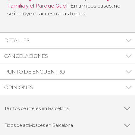
Familia y el Parque Güell
. En ambos casos, no
se incluye el acceso a las torres.
DETALLES
CANCELACIONES
PUNTO DE ENCUENTRO
OPINIONES
Puntos de interés en Barcelona
Ver todas
Barrio Gótico
Sagrada Familia
Tipos de actividades en Barcelona
Casa Batlló
Ver todas
Visitas guiadas en Barcelona