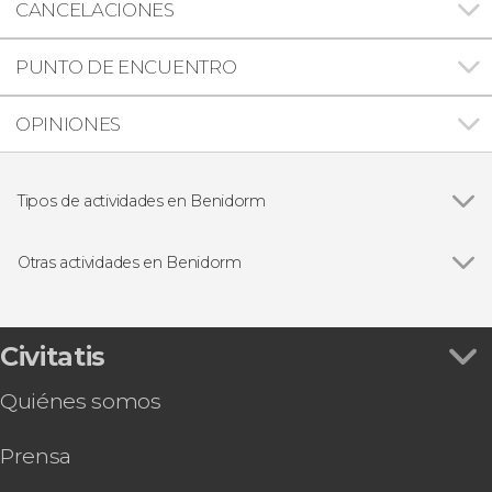
CANCELACIONES
PUNTO DE ENCUENTRO
OPINIONES
Tipos de actividades en Benidorm
Ver todas
Visitas guiadas y free tours
Entradas
Otras actividades en Benidorm
Ver todas
Excursión a Guadalest, Altea y Fuentes del
Algar
Free tour por Benidorm
Civitatis
Tour en quad por Benidorm
Quiénes somos
Excursión a la isla de Tabarca y el palmeral de
Elche
Prensa
Parasailing en Benidorm
Entrada al espectáculo de Benidorm Palace