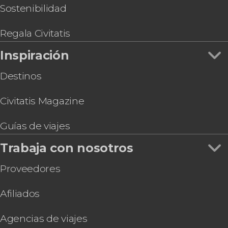
Tour en moto de agua por Benidorm
Sostenibilidad
Entrada a Terra Natura Benidorm
Tour en segway por el Parque Natural de Sierra
Regala Civitatis
Helada
Inspiración
Alquiler de barco con patrón en Benidorm
Destinos
Civitatis Magazine
Guías de viajes
Trabaja con nosotros
Proveedores
Afiliados
Agencias de viajes