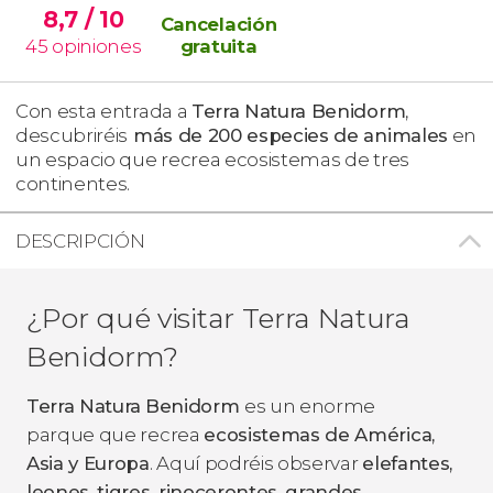
8,7
/ 10
Cancelación
45
opiniones
gratuita
Con esta entrada a
Terra Natura
Benidorm
,
descubriréis
más de 200 especies de animales
en
un espacio que recrea ecosistemas de tres
continentes.
DESCRIPCIÓN
¿Por qué visitar Terra Natura
Benidorm?
Terra Natura
Benidorm
es un enorme
parque que recrea
ecosistemas de América,
Asia y Europa
. Aquí podréis observar
elefantes,
leones, tigres, rinocerontes, grandes