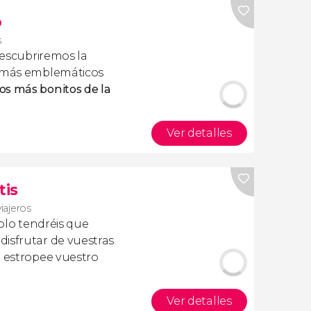
o
s
escubriremos la
s más emblemáticos
s más bonitos de la
Ver detalles
tis
viajeros
olo tendréis que
isfrutar de vuestras
a estropee vuestro
Ver detalles