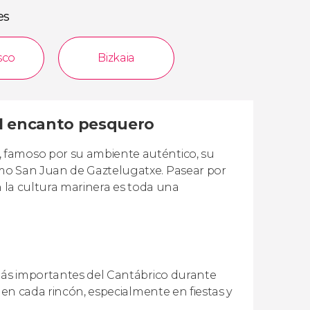
es
sco
Bizkaia
el encanto pesquero
 famoso por su ambiente auténtico, su
omo San Juan de Gaztelugatxe. Pasear por
n la cultura marinera es toda una
 más importantes del Cantábrico durante
 en cada rincón, especialmente en fiestas y