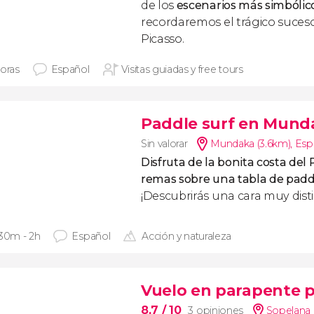
de los
escenarios más simbólicos
recordaremos el trágico suceso
Picasso.
horas
Español
Visitas guiadas y free tours
Paddle surf en Mund
Sin valorar
Mundaka (3.6km)
,
Esp
Disfruta de la bonita costa del
remas sobre una tabla de padd
¡Descubrirás una cara muy disti
 30m - 2h
Español
Acción y naturaleza
Vuelo en parapente 
8,7
/ 10
3 opiniones
Sopelana 