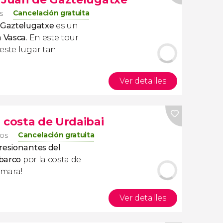
Cancelación gratuita
s
e Gaztelugatxe
es un
a Vasca
. En este tour
este lugar tan
Ver detalles
 costa de Urdaibai
Cancelación gratuita
ros
resionantes del
 barco
por la costa de
cámara!
Ver detalles