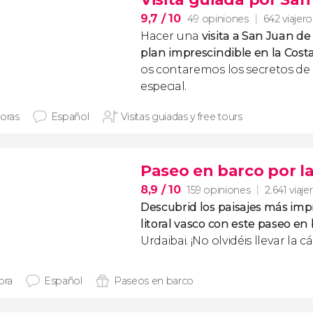
9,7
/ 10
49 opiniones
642 viajero
Hacer una
visita a San Juan d
plan imprescindible en la Cost
os contaremos los secretos de 
especial.
horas
Español
Visitas guiadas y free tours
Paseo en barco por la
8,9
/ 10
159 opiniones
2.641 viaje
Descubrid los paisajes más imp
litoral vasco con este paseo en
Urdaibai. ¡No olvidéis llevar la 
ora
Español
Paseos en barco