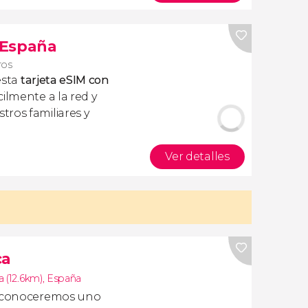
s España
ros
esta
tarjeta eSIM con
ilmente a la red y
ros familiares y
Ver detalles
ca
a (12.6km)
,
España
conoceremos uno