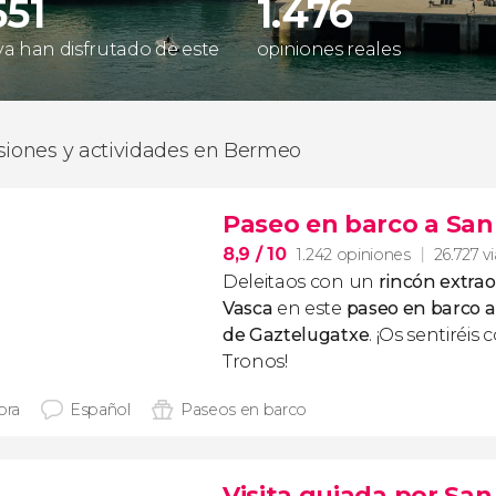
551
1.476
 ya han disfrutado de este
opiniones reales
siones y actividades en Bermeo
Paseo en barco a San
8,9
/ 10
1.242 opiniones
26.727 v
Deleitaos con un
rincón extrao
Vasca
en este
paseo en barco a
de Gaztelugatxe
. ¡Os sentiréi
Tronos
!
ora
Español
Paseos en barco
Visita guiada por Sa