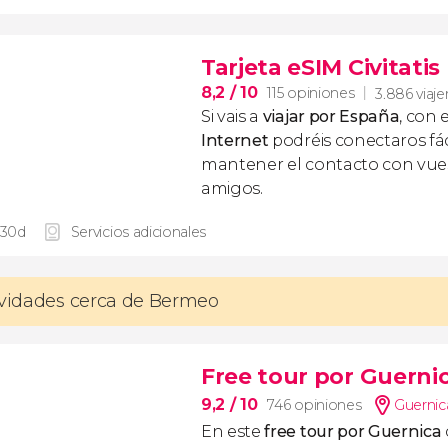
Tarjeta eSIM Civitati
8,2
/ 10
115 opiniones
3.886 viaje
Si vais a
viajar por España
, con 
Internet
podréis conectaros fác
mantener el contacto con vuest
amigos.
 30d
Servicios adicionales
ividades cerca de Bermeo
Free tour por Guerni
9,2
/ 10
746 opiniones
Guernic
En este
free tour por Guernica