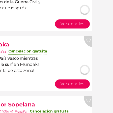
 de la Guerra Civil
y
 que inspiró a
Ver detalles
aka
Cancelación gratuita
aña
 País Vasco mientras
le surf
en Mundaka.
nta de esta zona!
Ver detalles
por Sopelana
Cancelación gratuita
(19.3km)
,
España