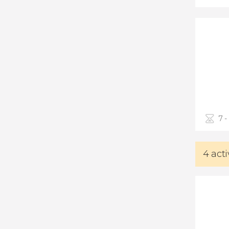
7 -
4 act