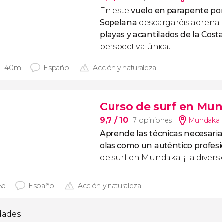
En este
vuelo en parapente po
Sopelana
descargaréis adrenali
playas y acantilados de la Cost
perspectiva única.
 - 40m
Español
Acción y naturaleza
Curso de surf en Mu
9,7
/ 10
7 opiniones
Mundaka 
Aprende las técnicas necesaria
olas como un auténtico profes
de surf en Mundaka. ¡La divers
 5d
Español
Acción y naturaleza
idades