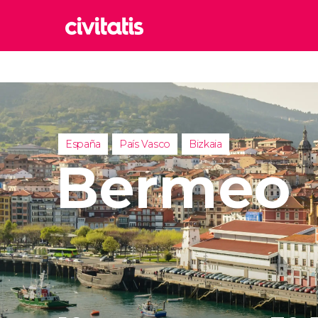
Rom
Italia
Lond
Reino 
España
País Vasco
Bizkaia
Edim
Bermeo
Reino 
Marr
Marrue
Esta
Turquía