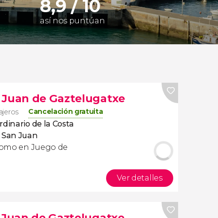
8,9 / 10
así nos puntúan
 Juan de Gaztelugatxe
Cancelación gratuita
iajeros
rdinario de la Costa
 San Juan
s como en
Juego de
Ver detalles
n Juan de Gaztelugatxe