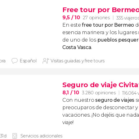
Free tour por Berme
9,5
/ 10
27 opiniones
335 viajero
En este
free tour por Bermeo
d
esencia marinera y los lugare
de uno de los
pueblos pesquero
Costa Vasca
.
ora
Español
Visitas guiadas y free tours
Seguro de viaje Civita
8,1
/ 10
3.280 opiniones
116.064 
Con nuestro
seguro de viajes
s
preocuparos de desconectar y d
vacaciones. ¡No dejéis que nad
viaje!
 31d
Servicios adicionales