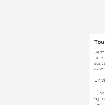
Tou
Berme
puert
sus c
exper
Un vi
Funda
siglo
merc