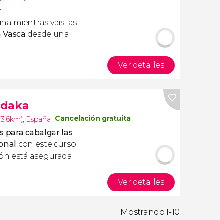
r
na mientras veis las
a Vasca
desde una
Ver detalles
ndaka
Cancelación gratuita
(3.6km)
,
España
s para cabalgar las
ional
con este curso
ión está asegurada!
Ver detalles
Mostrando 1-10