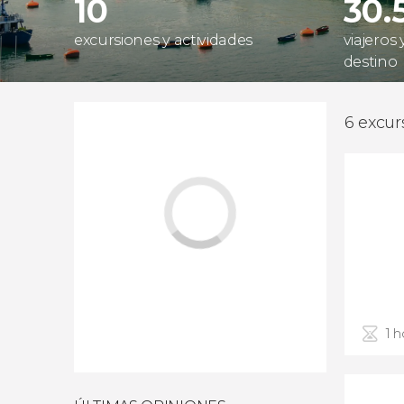
10
30.
excursiones y actividades
viajeros
destino
6 excur
1 h