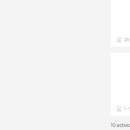
20
1 -
10 activ