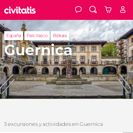
España
País Vasco
Bizkaia
Guernica
3 excursiones y actividades en Guernica