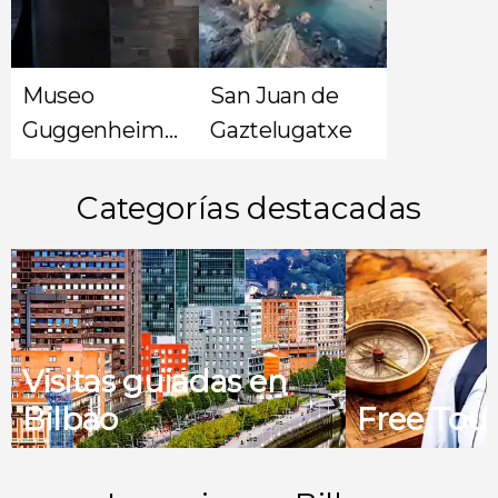
Museo
San Juan de
Guggenheim
Gaztelugatxe
de Bilbao
Categorías destacadas
Visitas guiadas en
Bilbao
Free Tour