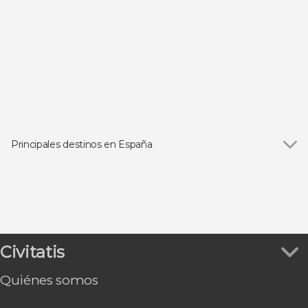
Principales destinos en España
Ver todas
Madrid
Barcelona
Granada
Sevilla
Puerto de la Cruz
Civitatis
Santiago de Compostela
Arrecife
Quiénes somos
Oviedo
Vigo