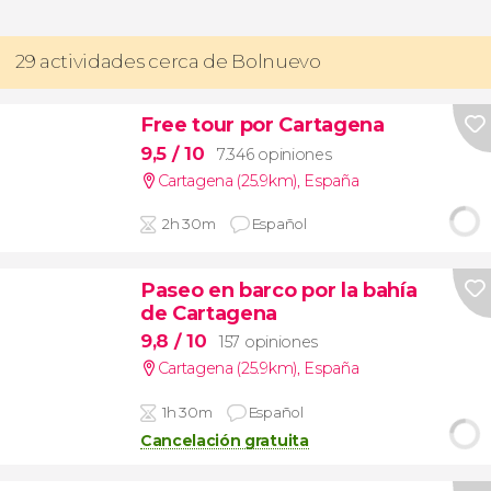
29 actividades cerca de Bolnuevo
Free tour por Cartagena
9,5
/ 10
7.346 opiniones
Cartagena (25.9km)
,
España
2h 30m
Español
Paseo en barco por la bahía
de Cartagena
9,8
/ 10
157 opiniones
Cartagena (25.9km)
,
España
1h 30m
Español
Cancelación gratuita