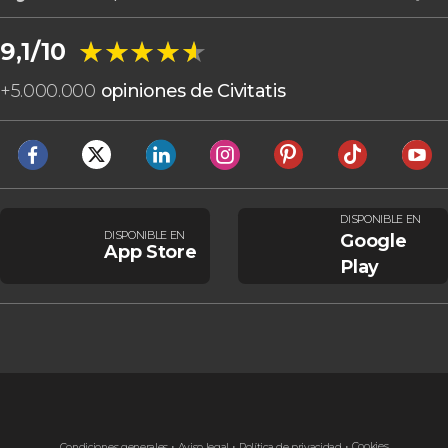
★★★★★
★★★★★
9,1/10
+
5.000.000
opiniones de Civitatis
DISPONIBLE EN
DISPONIBLE EN
Google
App Store
Play
Cookies
Condiciones generales
Aviso legal
Política de privacidad