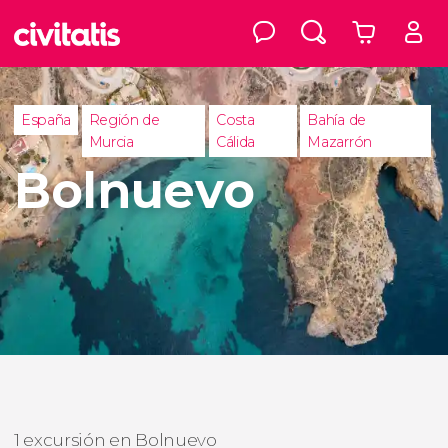
España
Región de
Costa
Bahía de
Murcia
Cálida
Mazarrón
Bolnuevo
1 excursión en Bolnuevo