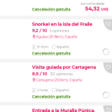
por coche desde
54,32
Cancelación gratuita
US$
Snorkel en la isla del Fraile
9,2
/ 10
5 opiniones
Águilas (29.8km)
,
España
1h 30m
Español
Cancelación gratuita
Visita guiada por Cartagena
8,9
/ 10
312 opiniones
Cartagena (25.9km)
,
España
2 horas
Español
Cancelación gratuita
Entrada a la Muralla Púnica,