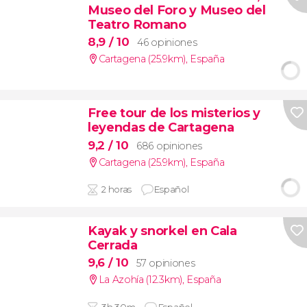
Museo del Foro y Museo del
Teatro Romano
8,9
/ 10
46 opiniones
Cartagena (25.9km)
,
España
Free tour de los misterios y
leyendas de Cartagena
9,2
/ 10
686 opiniones
Cartagena (25.9km)
,
España
2 horas
Español
Kayak y snorkel en Cala
Cerrada
9,6
/ 10
57 opiniones
La Azohía (12.3km)
,
España
3h 30m
Español