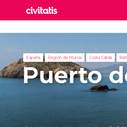
Rom
Italia
Lond
Reino 
España
Región de Murcia
Costa Cálida
Bah
Edim
Puerto d
Reino 
Marr
Marrue
Esta
Turquía