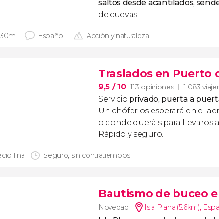
saltos desde acantilados, send
de cuevas.
 30m
Español
Acción y naturaleza
Traslados en Puerto 
9,5
/ 10
113 opiniones
1.083 viaje
Servicio
privado, puerta a puert
Un chófer os esperará en el ae
o donde queráis para llevaros a
Rápido y seguro.
cio final
Seguro, sin contratiempos
Bautismo de buceo en
Novedad
Isla Plana (5.6km)
,
Esp