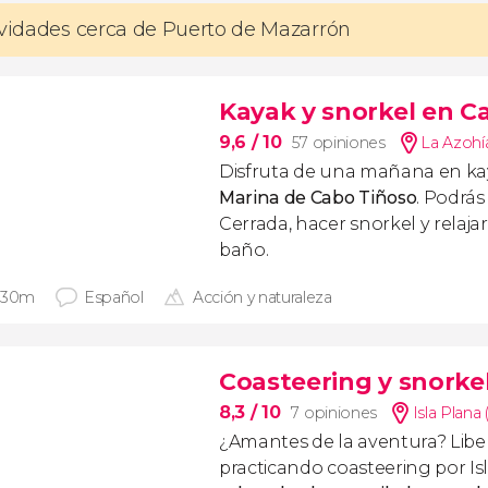
ividades cerca de Puerto de Mazarrón
Kayak y snorkel en C
9,6
/ 10
57 opiniones
La Azohí
Disfruta de una mañana en ka
Marina de Cabo Tiñoso
. Podrás
Cerrada, hacer snorkel y relaja
baño.
 30m
Español
Acción y naturaleza
Coasteering y snorkel
8,3
/ 10
7 opiniones
Isla Plana 
¿Amantes de la aventura? Liber
practicando coasteering por Isl