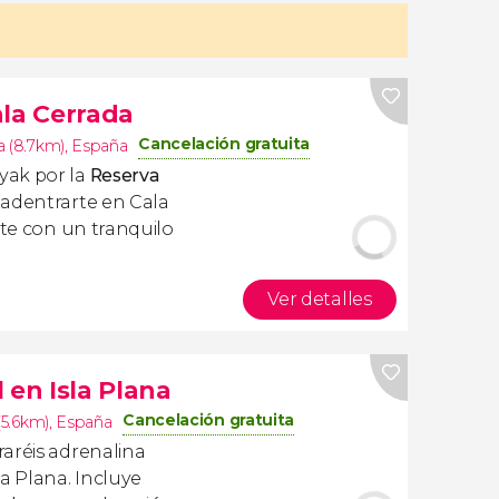
ala Cerrada
Cancelación gratuita
a (8.7km)
,
España
yak por la
Reserva
 adentrarte en Cala
rte con un tranquilo
Ver detalles
 en Isla Plana
Cancelación gratuita
(5.6km)
,
España
aréis adrenalina
a Plana. Incluye