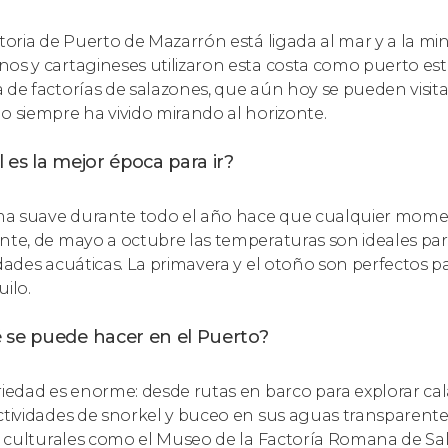
storia de Puerto de Mazarrón está ligada al mar y a la min
os y cartagineses utilizaron esta costa como puerto est
 de factorías de salazones, que aún hoy se pueden visitar, 
o siempre ha vivido mirando al horizonte.
 es la mejor época para ir?
ima suave durante todo el año hace que cualquier momen
nte, de mayo a octubre las temperaturas son ideales para
idades acuáticas. La primavera y el otoño son perfectos 
uilo.
 se puede hacer en el Puerto?
riedad es enorme: desde rutas en barco para explorar cal
ctividades de snorkel y buceo en sus aguas transparente
as culturales como el Museo de la Factoría Romana de Sa