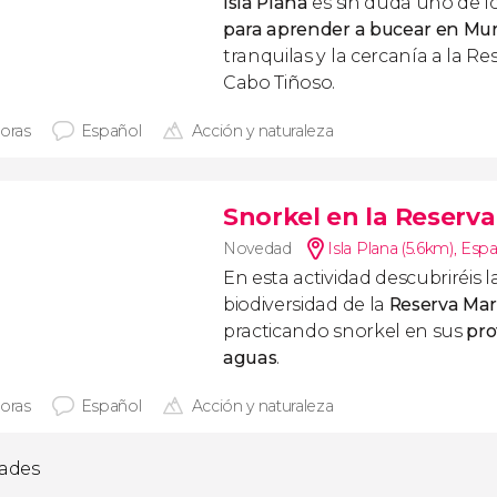
Isla Plana
es sin duda uno de l
para aprender a bucear en Mur
tranquilas y la cercanía a la R
Cabo Tiñoso.
horas
Español
Acción y naturaleza
Snorkel en la Reserv
Novedad
Isla Plana (5.6km)
,
Esp
En esta actividad descubriréis l
biodiversidad de la
Reserva Mar
practicando snorkel en sus
pro
aguas
.
horas
Español
Acción y naturaleza
dades