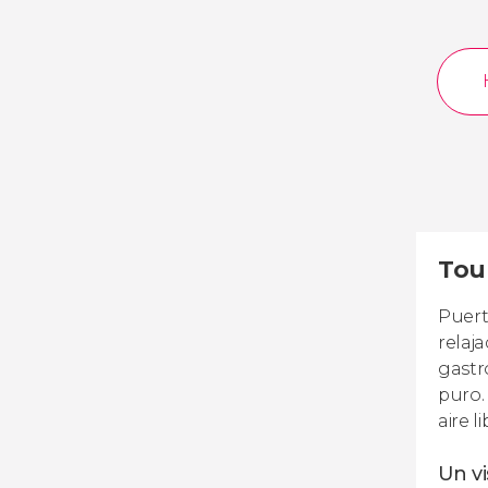
Tou
Puert
relaj
gastr
puro.
aire 
Un v