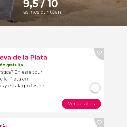
9,5 / 10
así nos puntúan
eva de la Plata
ón gratuita
stica? En este tour
e la Plata en
as y estalagmitas de
Ver detalles
tis