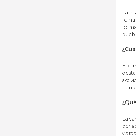
La hi
roman
forma
puebl
¿Cuál
El cl
obsta
activ
tranq
¿Qué
La va
por a
visit