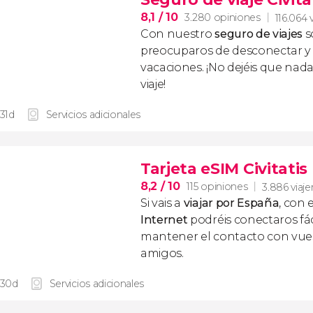
8,1
/ 10
3.280 opiniones
116.064 
Con nuestro
seguro de viajes
s
preocuparos de desconectar y d
vacaciones. ¡No dejéis que nad
viaje!
 31d
Servicios adicionales
Tarjeta eSIM Civitati
8,2
/ 10
115 opiniones
3.886 viaje
Si vais a
viajar por España
, con 
Internet
podréis conectaros fác
mantener el contacto con vuest
amigos.
 30d
Servicios adicionales