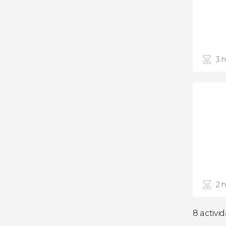
3 
2 
8 activi