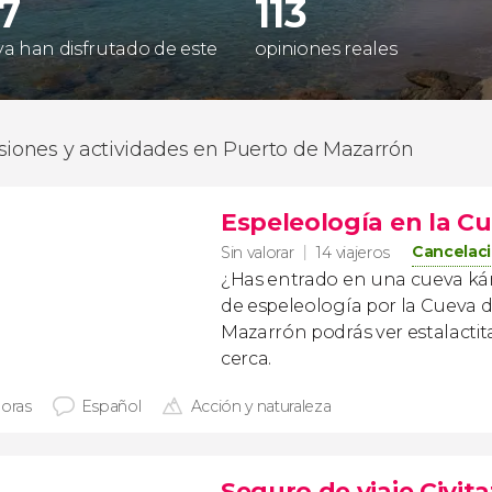
87
113
 ya han disfrutado de este
opiniones reales
siones y actividades en Puerto de Mazarrón
Espeleología en la Cu
Cancelaci
Sin valorar
14 viajeros
¿Has entrado en una cueva kár
de espeleología por la Cueva d
Mazarrón podrás ver estalactit
cerca.
horas
Español
Acción y naturaleza
Seguro de viaje Civita