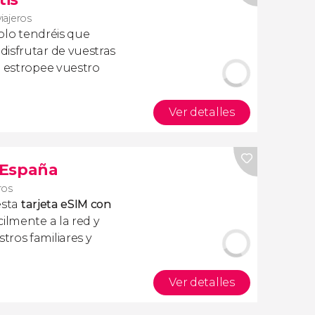
viajeros
olo tendréis que
isfrutar de vuestras
a estropee vuestro
Ver detalles
s España
ros
esta
tarjeta eSIM con
ilmente a la red y
ros familiares y
Ver detalles