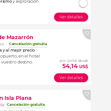
erismo
y exploración
Ver detalles
de Mazarrón
Cancelación gratuita
ros
a y al mejor precio
.
ropuerto, en el hotel
por coche desde
 vuestro destino.
54,14
US$
Ver detalles
 Isla Plana
Cancelación gratuita
aña