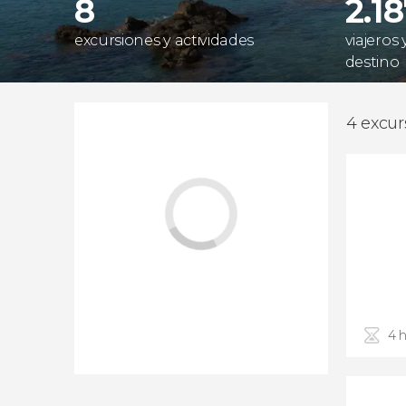
8
2.1
excursiones y actividades
viajeros
destino
4 excur
4 