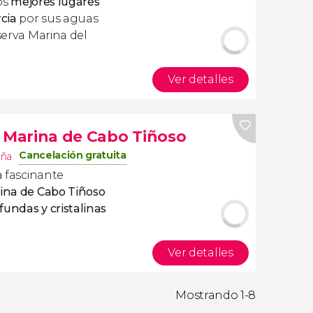
os
mejores lugares
cia
por sus aguas
eserva Marina del
Ver detalles
a Marina de Cabo Tiñoso
Cancelación gratuita
aña
a fascinante
ina de Cabo Tiñoso
fundas y cristalinas
Ver detalles
Mostrando 1-8