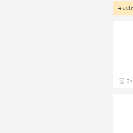
4 act
3h