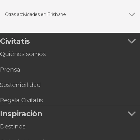
Ver todas
Excursiones de un día
Visitas guiadas y free tours
Otras actividades en Brisbane
Ver todas
Paseo en barco + Santuario de koalas
Tour privado por Brisbane
Visita guiada por Brisbane
Civitatis
Paseo en barco por el río Brisbane
Quiénes somos
Tour del vino por la montaña Tamborine
Escalada por el Puente Story
Prensa
Paseo en globo por Brisbane al amanecer
Avistamiento de ballenas en la bahía Moreton
Sostenibilidad
Regala Civitatis
Inspiración
Destinos