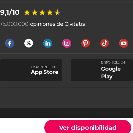
★★★★★
★★★★★
9,1/10
+
5.000.000
opiniones de Civitatis
DISPONIBLE EN
DISPONIBLE EN
Google
App Store
Play
Ver disponibilidad
Cookies
Condiciones generales
Aviso legal
Política de privacidad