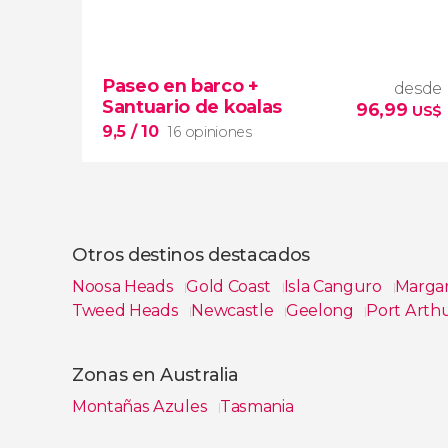
9,9


391 opiniones
¿Acabáis de llegar a Sídney?
Paseo en barco +
principales lugares de la ciudad
free
desde
Santuario de koalas
tour en español
96,99
US$
9,5
/ 10
16 opiniones
Otros destinos destacados
Noosa Heads
Gold Coast
Isla Canguro
Margar
Tweed Heads
Newcastle
Geelong
Port Arth
9,5


Ver todas
16 opiniones
Zonas en Australia
paseo en barco por Brisbane
santuario de koalas Lone Pine
Montañas Azules
Tasmania
más de 50 especies de la fauna
australiana
Ver todas