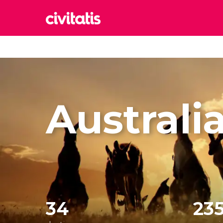
Rom
Italia
Lond
Reino 
Australi
Edim
Reino 
Marr
Marrue
Esta
Turquía
34
23