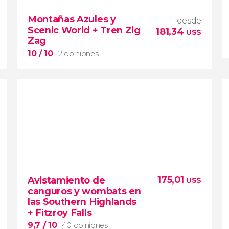
Montañas Azules y
desde
Scenic World + Tren Zig
181,34
US$
Zag
10
/ 10
2 opiniones
10


2 opiniones
175,01
Avistamiento de
US$
excursión a las Montañas Azules
canguros y wombats en
Scenic World
las Southern Highlands
tren Zig Zag
Three Sisters
+ Fitzroy Falls
Valle Jamison
9,7
/ 10
40 opiniones