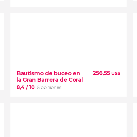
9,7


40 opiniones
256,55
Bautismo de buceo en
US$
canguros y wombats de las
la Gran Barrera de Coral
Southern Highlands
excursión desde
Sídney
Fitzroy Falls
8,4
/ 10
5 opiniones