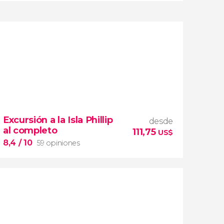
8,7


97 opiniones
Gran Carretera del Océano
ruta
Excursión a la Isla Phillip
espectacular por el sureste de Australia
desde
al completo
veremos el
111,75
US$
atardecer en los Doce Apóstoles
8,4
/ 10
59 opiniones