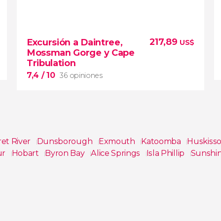
8,4


5 opiniones
217,89
Excursión a Daintree,
US$
No hay mejor plan que hacer submarinismo
Mossman Gorge y Cape
que la Gran Barrera de Coral australiana
Tribulation
7,4
/ 10
36 opiniones
et River
Dunsborough
Exmouth
Katoomba
Huskiss
ur
Hobart
Byron Bay
Alice Springs
Isla Phillip
Sunshi
7,4


36 opiniones
Adentraos en el Parque Nacional de Daintree
con esta excursión