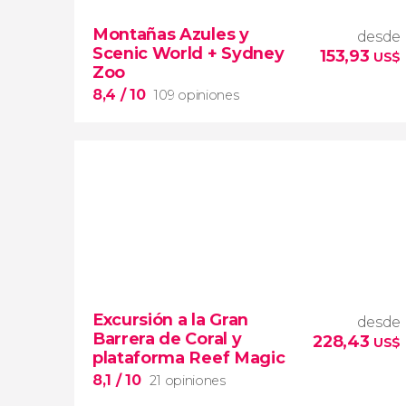
Montañas Azules y
desde
Scenic World + Sydney
153,93
US$
Zoo
8,4
/ 10
109 opiniones
8,4


109 opiniones
Excursión a la Gran
desde
excursión a las Montañas Azules
Barrera de Coral y
228,43
US$
plataforma Reef Magic
Scenic World
Sydney Zoo
8,1
/ 10
21 opiniones