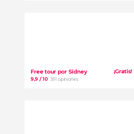
8,1


21 opiniones
¡Gratis!
Free tour por Sídney
el espectacular
fondo marino desde la famosa plataforma
9,9
/ 10
391 opiniones
Reef Magic