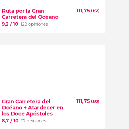
111,75
Ruta por la Gran
US$
Carretera del Océano
9,2
/ 10
128 opiniones
9,2


128 opiniones
111,75
Gran Carretera del
US$
descubrir qué secretos entraña el sureste de
Océano + Atardecer en
Australia
los Doce Apóstoles
8,7
/ 10
97 opiniones