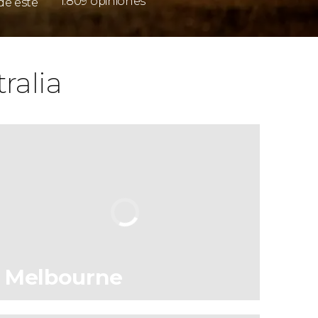
1.809 opiniones
de este
ralia
Melbourne