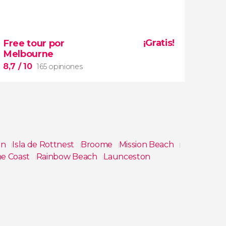
8,4


59 opiniones
¡Gratis!
Free tour por
excursión a la Isla Phillip
Melbourne
ver koalas, canguros y
pingüinos en sus hábitats
8,7
/ 10
165 opiniones
on
Isla de Rottnest
Broome
Mission Beach
ne Coast
Rainbow Beach
Launceston
8,7


165 opiniones
free tour por Melbourne
pasado colonial
fiebre del
oro