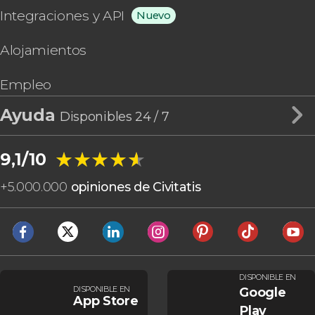
Integraciones y API
Nuevo
Alojamientos
Empleo
Ayuda
Disponibles 24 / 7
★★★★★
★★★★★
9,1/10
+
5.000.000
opiniones de Civitatis
DISPONIBLE EN
DISPONIBLE EN
Google
App Store
Play