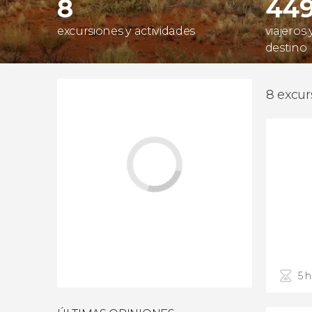
8
44
excursiones y actividades
viajeros
destino
8 excur
5 