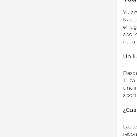
Yular
Nacio
el lu
abori
natur
Un lu
Desde
Tjuta
una i
aport
¿Cuál
Las t
recom