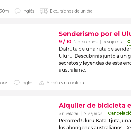
 30m
Inglés
Excursiones de un día
Senderismo por el Ul
9
/ 10
C
2 opiniones
4 viajeros
Disfruta de una ruta de sende
Uluru.
Descubrirás junto a un g
secretos y leyendas de este e
australiano.
horas
Inglés
Acción y naturaleza
Alquiler de bicicleta
Cancelació
Sin valorar
7 viajeros
Recorred Uluru-Kata Tjuta, una
los aborígenes australianos
. D