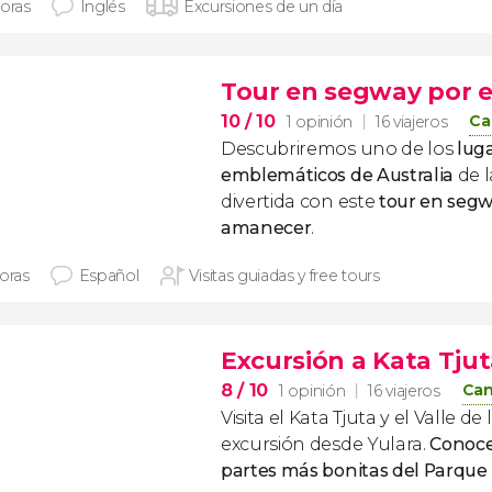
horas
Inglés
Excursiones de un día
Tour en segway por e
10
/ 10
Ca
1 opinión
16 viajeros
Descubriremos uno de los
lug
emblemáticos de Australia
de 
divertida con este
tour en segw
amanecer
.
horas
Español
Visitas guiadas y free tours
Excursión a Kata Tjut
8
/ 10
Can
1 opinión
16 viajeros
Visita el Kata Tjuta y el Valle d
excursión desde Yulara.
Conoce
partes más bonitas del Parque