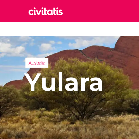
Rom
Italia
Lond
Reino 
Australia
Edim
Yulara
Reino 
Marr
Marrue
Esta
Turquía