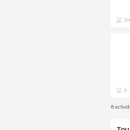
3 
3 -
8 activi
Tou