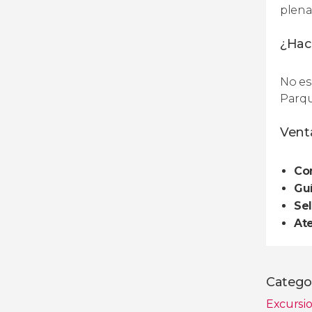
plenam
¿Hace
No es
Parqu
Venta
Co
Guí
Sel
Ate
Catego
Excursio