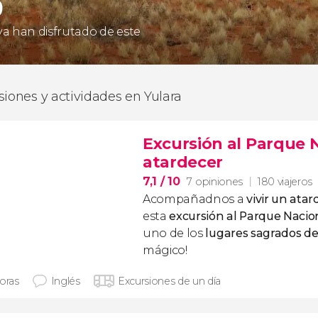
9
 ya han disfrutado de este
siones y actividades en Yulara
Excursión al Parque N
atardecer
7,1
/ 10
7 opiniones
180 viajeros
Acompañadnos a
vivir un atar
esta
excursión al Parque Nacio
uno de los
lugares sagrados de
mágico!
horas
Inglés
Excursiones de un día