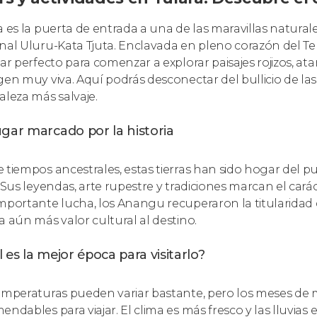
a es la puerta de entrada a una de las maravillas naturale
nal Uluru-Kata Tjuta. Enclavada en pleno corazón del Ter
gar perfecto para comenzar a explorar paisajes rojizos, at
gen muy viva. Aquí podrás desconectar del bullicio de las
aleza más salvaje.
gar marcado por la historia
 tiempos ancestrales, estas tierras han sido hogar del 
. Sus leyendas, arte rupestre y tradiciones marcan el carác
mportante lucha, los Anangu recuperaron la titularidad 
a aún más valor cultural al destino.
 es la mejor época para visitarlo?
emperaturas pueden variar bastante, pero los meses de
endables para viajar. El clima es más fresco y las lluvias 