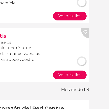
ncreíble.
Ver detalles
tis
viajeros
olo tendréis que
isfrutar de vuestras
a estropee vuestro
Ver detalles
Mostrando 1-8
 corazón del Red Centre