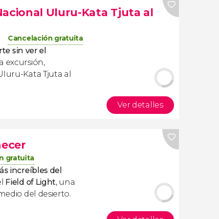
acional Uluru-Kata Tjuta al
Cancelación gratuita
rte sin ver el
ta excursión,
UIuru-Kata Tjuta al
Ver detalles
necer
n gratuita
s increíbles del
el
Field of Light
, una
medio del desierto.