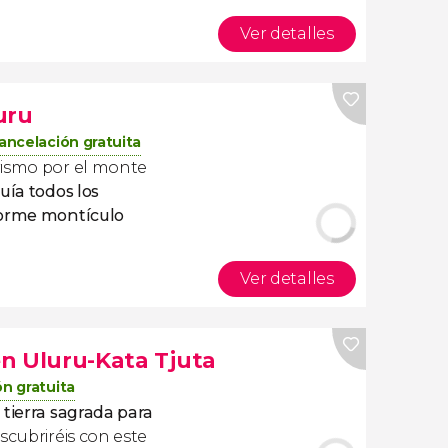
Ver detalles
uru
ancelación gratuita
rismo por el monte
uía todos los
norme montículo
Ver detalles
 en Uluru-Kata Tjuta
n gratuita
 tierra sagrada para
escubriréis con este