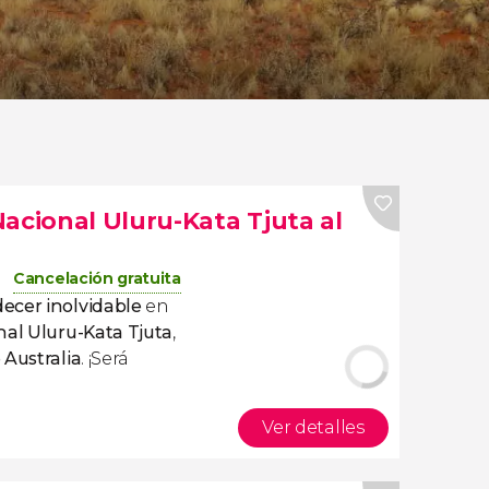
acional Uluru-Kata Tjuta al
Cancelación gratuita
decer inolvidable
en
nal Uluru-Kata Tjuta
,
 Australia
. ¡Será
Ver detalles