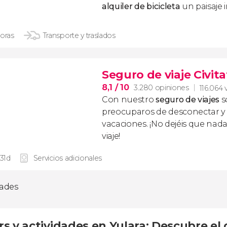
alquiler de bicicleta
un paisaje i
horas
Transporte y traslados
Seguro de viaje Civita
8,1
/ 10
3.280 opiniones
116.064 
Con nuestro
seguro de viajes
s
preocuparos de desconectar y d
vacaciones. ¡No dejéis que nad
viaje!
 31d
Servicios adicionales
dades
rs y actividades en Yulara: Descubre el