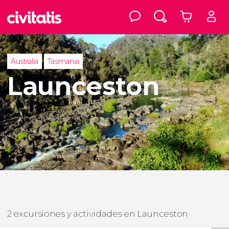
Australia
Tasmania
Launceston
2 excursiones y actividades en Launceston