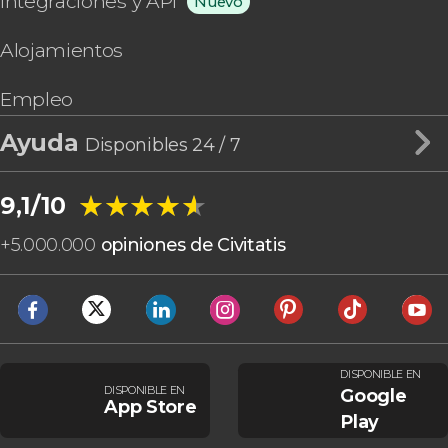
Integraciones y API
Nuevo
Alojamientos
Empleo
Ayuda
Disponibles 24 / 7
★★★★★
★★★★★
9,1/10
+
5.000.000
opiniones de Civitatis
DISPONIBLE EN
DISPONIBLE EN
Google
App Store
Play