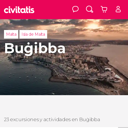
Malta
Isla de Malta
Buġibba
23 excursiones y actividades en Buġibba