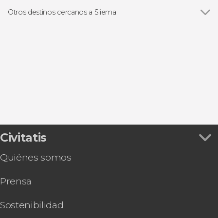
Ver todas
Excursiones de un día
Paseos en barco
Otros destinos cercanos a Sliema
Visitas guiadas y free tours
Ver todas
La Valeta
Mellieħa
Buġibba
Mdina
Ċirkewwa
Civitatis
Quiénes somos
Prensa
Sostenibilidad