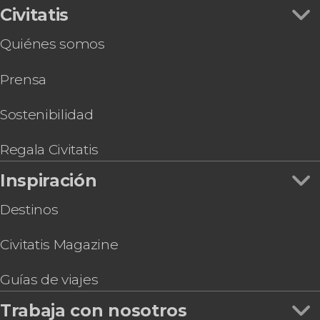
Tour en quad por Mellieħa
Civitatis
Tour en buggy por Gozo
Quiénes somos
Ferry a las islas de Gozo y Comino
Autobús turístico de Malta
Prensa
Malta Discount Card
Tour en quad por Gozo + Paseo en barco por
Comino
Sostenibilidad
Regala Civitatis
Inspiración
Destinos
Civitatis Magazine
Guías de viajes
Trabaja con nosotros