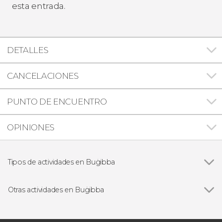
esta entrada.
DETALLES
CANCELACIONES
PUNTO DE ENCUENTRO
OPINIONES
Tipos de actividades en Buġibba
Paseos en barco
Otras actividades en Buġibba
Ver todas
Tour en tuk tuk por Gozo + Paseo en barco por
Comino y la Laguna Azul