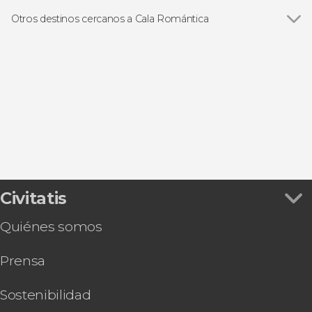
Otros destinos cercanos a Cala Romántica
Ver todas
Porto Cristo
Cala Millor
Sa Coma
Cala d'Or
Manacor
Civitatis
Quiénes somos
Prensa
Sostenibilidad