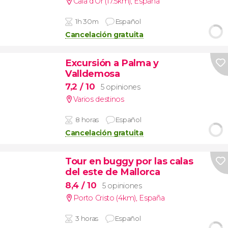
Cala d'Or (17.5km)
,
España
1h 30m
Español
Cancelación gratuita
Excursión a Palma y
Valldemosa
7,2
/ 10
5 opiniones
Varios destinos
8 horas
Español
Cancelación gratuita
Tour en buggy por las calas
del este de Mallorca
8,4
/ 10
5 opiniones
Porto Cristo (4km)
,
España
3 horas
Español