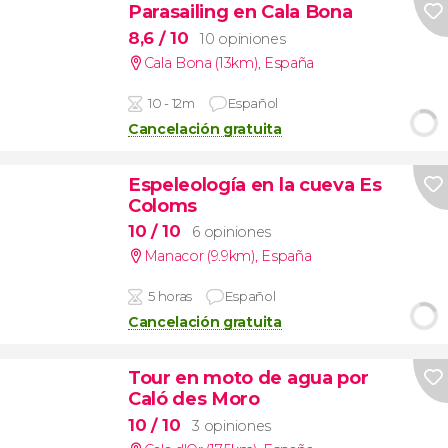
Parasailing en Cala Bona
8,6
/ 10
10 opiniones
Cala Bona (13km)
,
España
10 - 12m
Español
Cancelación gratuita
Espeleología en la cueva Es
Coloms
10
/ 10
6 opiniones
Manacor (9.9km)
,
España
5 horas
Español
Cancelación gratuita
Tour en moto de agua por
Caló des Moro
10
/ 10
3 opiniones