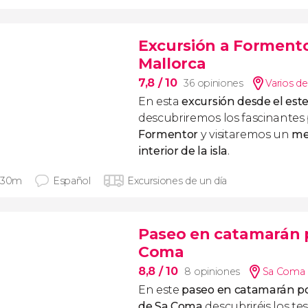
Excursión a Formentor
Mallorca
7,8
/ 10
36 opiniones
Varios de
En esta
excursión desde el est
descubriremos los fascinantes
Formentor
y visitaremos un
mer
interior de la isla
.
 30m
Español
Excursiones de un día
Paseo en catamarán po
Coma
8,8
/ 10
8 opiniones
Sa Coma (
En este
paseo en catamarán por
de Sa Coma
descubriréis los te