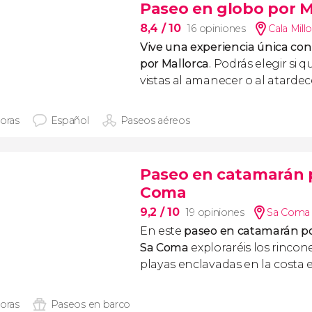
Paseo en globo por M
8,4
/ 10
16 opiniones
Cala Millo
Vive una experiencia única con
por Mallorca
. Podrás elegir si q
vistas al amanecer o al atardec
horas
Español
Paseos aéreos
Paseo en catamarán po
Coma
9,2
/ 10
19 opiniones
Sa Coma 
En este
paseo en catamarán por
Sa Coma
exploraréis los rincon
playas enclavadas en la costa 
horas
Paseos en barco