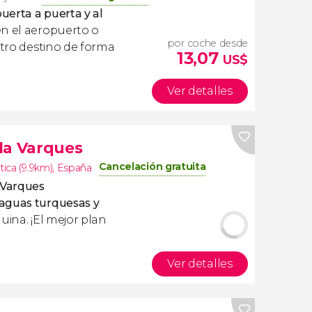
uerta a puerta y al
en el aeropuerto o
por coche desde
stro destino de forma
13,07
US$
Ver detalles
la Varques
Cancelación gratuita
ica (9.9km)
,
España
 Varques
 aguas turquesas y
uina. ¡El mejor plan
Ver detalles