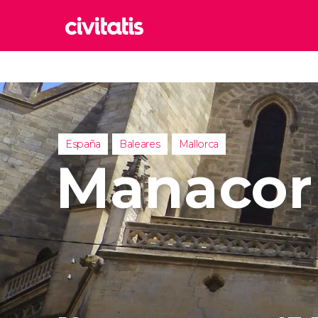
Rom
Italia
Lond
Reino 
España
Baleares
Mallorca
Edim
Manacor
Reino 
Marr
Marrue
Esta
Turquía