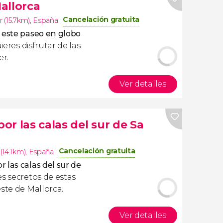
allorca
Cancelación gratuita
r (15.7km)
,
España
 este paseo en globo
uieres disfrutar de las
er.
Ver detalles
r las calas del sur de Sa
Cancelación gratuita
(14.1km)
,
España
 las calas del sur de
es secretos de estas
este de Mallorca.
Ver detalles