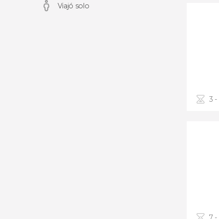
Viajó solo
3 -
7 -