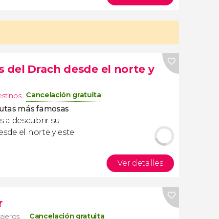
s del Drach desde el norte y
Cancelación gratuita
estinos
grutas más famosas
 a descubrir su
esde el norte y este
Ver detalles
r
Cancelación gratuita
iajeros