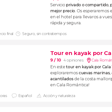
Servicio
privado o compartido, p
mejor precio
. Os esperaremos 
en el hotel para llevaros a vue
rápida y segura.
cio final
Seguro, sin contratiempos
Tour en kayak por Ca
9
/ 10
4 opiniones
Cala Románt
En este
tour en kayak por Cala
exploraremos
cuevas marinas,
acantilados
de la costa mallorq
en Cala Romántica!
horas
Español
Acción y naturaleza