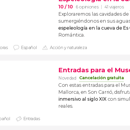
10
/ 10
6 opiniones
41 viajeros
Exploraremos las cavidades d
sumergiéndonos en sus aguas 
espeleología en la cueva de Es
Romántica.
horas
Español
Acción y naturaleza
Entradas para el Muse
Cancelación gratuita
Novedad
Con estas entradas para el Mus
Mallorca, en Son Carrió, disfru
inmersivo al siglo XIX
con simul
reales.
pañol
Entradas