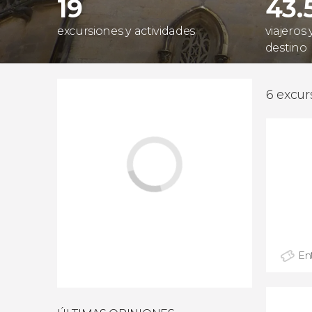
19
43.
excursiones y actividades
viajeros
destino
6 excur
En