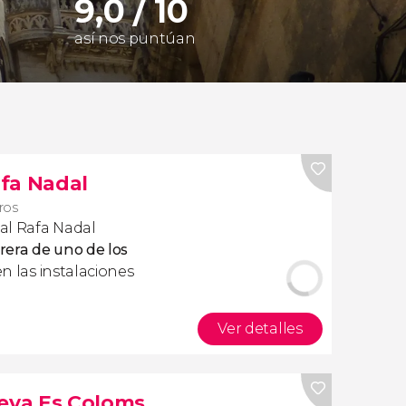
9,0 / 10
así nos puntúan
fa Nadal
eros
al Rafa Nadal
rera de uno de los
n las instalaciones
Ver detalles
ueva Es Coloms