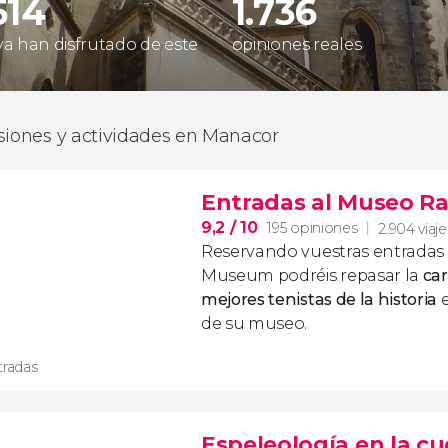
514
1.736
 ya han disfrutado de este
opiniones reales
siones y actividades en Manacor
Entradas al Museo Ra
9,2
/ 10
195 opiniones
2.904 viaj
Reservando vuestras
entradas 
Museum podréis repasar la
car
mejores tenistas de la historia
e
de su museo.
tradas
Espeleología en la c