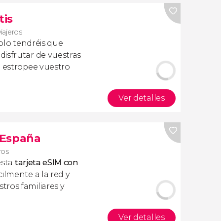
tis
viajeros
olo tendréis que
isfrutar de vuestras
a estropee vuestro
Ver detalles
s España
ros
esta
tarjeta eSIM con
ilmente a la red y
ros familiares y
Ver detalles