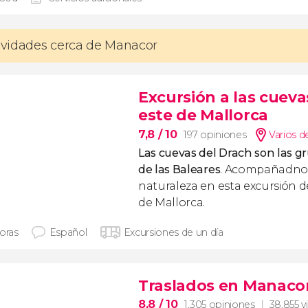
tividades cerca de Manacor
Excursión a las cueva
este de Mallorca
7,8
/ 10
197 opiniones
Varios d
Las cuevas del Drach son las 
de las Baleares
. Acompañadnos
naturaleza en esta excursión d
de Mallorca.
horas
Español
Excursiones de un día
Traslados en Manaco
8,8
/ 10
1.305 opiniones
38.855 v