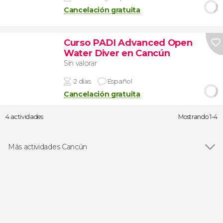
Cancelación gratuita
Curso PADI Advanced Open
Water Diver en Cancún
Sin valorar
2 días
Español
Cancelación gratuita
4 actividades
Mostrando 1-4
Más actividades Cancún
Ver todas
Excursiones de un día
Visitas guiadas y free tours
Entradas
Paseos en barco
Snorkel
Gastronomía y enoturismo