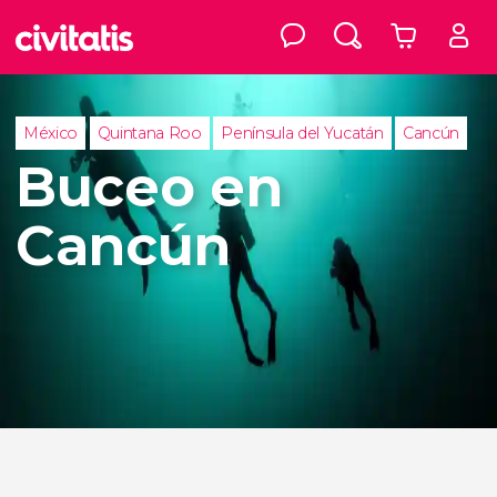
México
Quintana Roo
Península del Yucatán
Cancún
Buceo en
Cancún