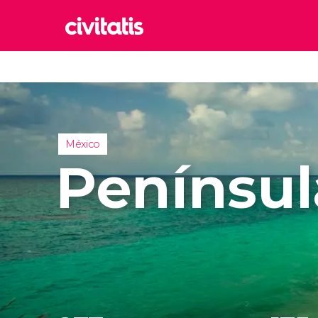
Rom
Italia
Lond
Reino 
México
Edim
Penínsul
Reino 
Marr
Marrue
Esta
Turquía