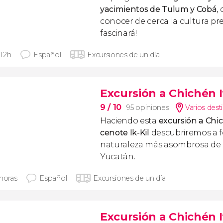
yacimientos de Tulum y Cobá
,
conocer de cerca la cultura pr
fascinará!
- 12h
Español
Excursiones de un día
Excursión a Chichén It
9
/ 10
95 opiniones
Varios dest
Haciendo esta
excursión a Chic
cenote Ik-Kil
descubriremos a fo
naturaleza más asombrosa de 
Yucatán.
 horas
Español
Excursiones de un día
Excursión a Chichén I