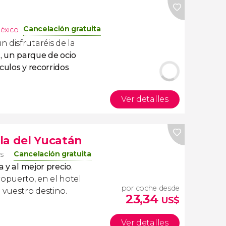
Cancelación gratuita
éxico
 disfrutaréis de la
, un
parque de ocio
culos y recorridos
Ver detalles
la del Yucatán
Cancelación gratuita
os
a y al mejor precio
.
ropuerto, en el hotel
por coche desde
 vuestro destino.
23,34
US$
Ver detalles