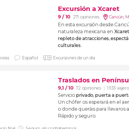
Excursión a Xcaret
9
/ 10
271 opiniones
Cancún
,
M
En esta excursión desde Cancún
naturaleza mexicana en
Xcaret
repleto de atracciones
, espectá
culturales
.
horas
Español
Excursiones de un día
Traslados en Penínsu
9,1
/ 10
72 opiniones
1.933 viajer
Servicio
privado, puerta a puert
Un chófer os esperará en el ae
o donde queráis para llevaros a
Rápido y seguro.
cio final
Seguro, sin contratiempos