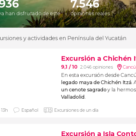
.936
7.546
 ya han disfrutado de este
opiniones reales
ursiones y actividades en Península del Yucatán
Excursión a Chichén I
9,1
/ 10
2.046 opiniones
Cancú
En esta
excursión desde Cancú
legado maya de Chichén Itzá
.
un cenote sagrado
y la hermo
Valladolid
.
- 13h
Español
Excursiones de un día
Excursión a Isla Cont