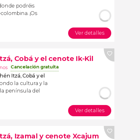
 donde podréis
ecolombina. ¡Os
Ver detalles
zá, Cobá y el cenote Ik-Kil
Cancelación gratuita
inos
hén Itzá, Cobá y el
ndo la cultura y la
la península del
Ver detalles
tzá, Izamal y cenote Xcajum