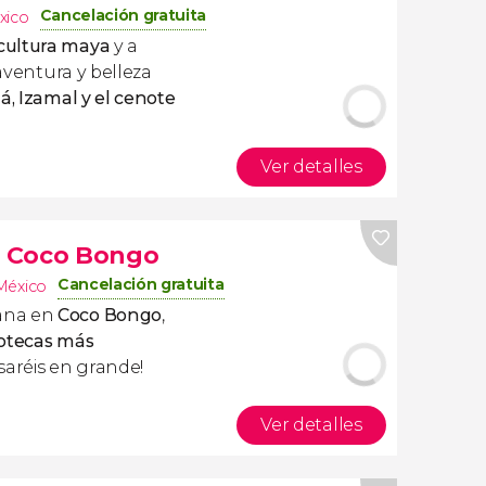
Cancelación gratuita
xico
 cultura maya
y a
 aventura y belleza
á, Izamal
y
el cenote
Ver detalles
ca Coco Bongo
Cancelación gratuita
México
ana en
Coco Bongo
,
scotecas más
asaréis en grande!
Ver detalles