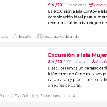
9,4
/ 10
313 opiniones
Cancún
La
excursión a Isla Contoy e Isl
combinación ideal para sumergi
recorrer la última isla virgen 
 horas
Español
Excursiones de un día
Excursión a Isla Muj
8,4
/ 10
1.295 opiniones
Cancú
Descubriremos
un paraíso car
kilómetros de Cancún
. Naveg
catamarán y practicaréis snor
arrecifes de coral.
 9h
Español
Excursiones de un día