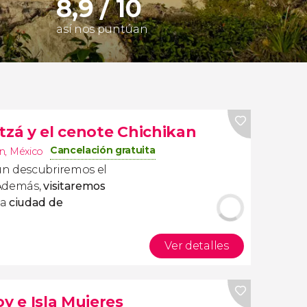
8,9 / 10
así nos puntúan
tzá y el cenote Chichikan
Cancelación gratuita
n
,
México
n descubriremos el
 Además,
visitaremos
sa
ciudad de
Ver detalles
oy e Isla Mujeres