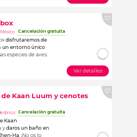
lbox
Cancelación gratuita
México
box
disfrutaremos de
n
un entorno único
as especies de aves.
Ver detalles
a de Kaan Luum y cenotes
Cancelación gratuita
destinos
de Kaan
a y
daros un baño en
 Chen-Ha
. ¡No os lo