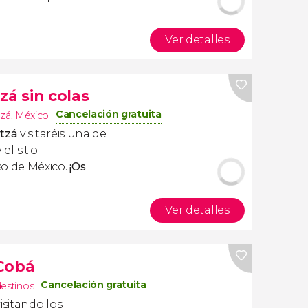
Ver detalles
zá sin colas
Cancelación gratuita
tzá
,
México
Itzá
visitaréis una de
 el sitio
o de México.
¡Os
Ver detalles
 Cobá
Cancelación gratuita
destinos
isitando los