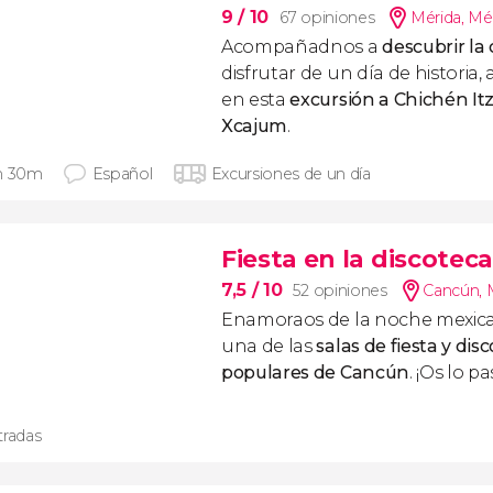
9
/ 10
67 opiniones
Mérida
,
Mé
Acompañadnos a
descubrir la
disfrutar de un día de historia,
en esta
excursión a Chichén Itz
Xcajum
.
h 30m
Español
Excursiones de un día
Fiesta en la discote
7,5
/ 10
52 opiniones
Cancún
,
Enamoraos de la noche mexic
una de las
salas de fiesta y di
populares de Cancún
. ¡Os lo p
tradas