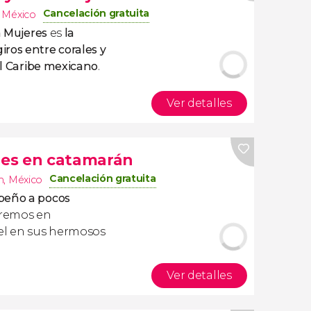
Cancelación gratuita
,
México
a Mujeres
es
la
ros entre corales y
del Caribe mexicano
.
Ver detalles
eres en catamarán
Cancelación gratuita
n
,
México
ibeño a pocos
aremos en
kel en sus hermosos
Ver detalles