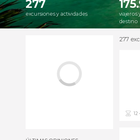
277
175
excursiones y actividades
viajeros
destino
277 exc
12 