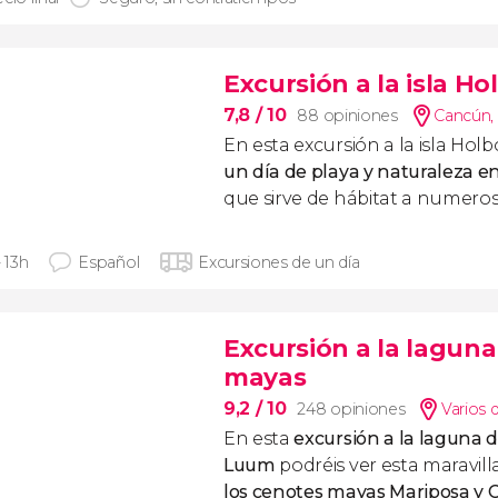
Excursión a la isla Ho
7,8
/ 10
88 opiniones
Cancún
,
En esta excursión a la isla Hol
un día de playa y naturaleza e
que sirve de hábitat a numeros
- 13h
Español
Excursiones de un día
Excursión a la lagun
mayas
9,2
/ 10
248 opiniones
Varios 
En esta
excursión a
la laguna 
Luum
podréis ver esta maravill
los cenotes mayas Mariposa y