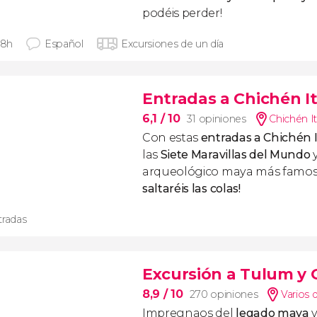
podéis perder!
 8h
Español
Excursiones de un día
Entradas a Chichén It
6,1
/ 10
31 opiniones
Chichén I
Con estas
entradas a Chichén 
las
Siete Maravillas del Mundo
y
arqueológico maya más famos
saltaréis las colas!
tradas
Excursión a Tulum y
8,9
/ 10
270 opiniones
Varios 
Impregnaos del
legado maya
v