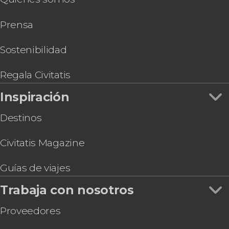
Parasailing en Cancún
Prensa
Ferry a Isla Mujeres
Oferta: Chichén Itzá + Tulum en 2 días
Free tour por Cancún
Sostenibilidad
Autobús turístico de Cancún
Tren Maya desde Cancún
Regala Civitatis
Entrada al Acuario Interactivo de Cancún
Inspiración
Destinos
Civitatis Magazine
Guías de viajes
Trabaja con nosotros
Proveedores