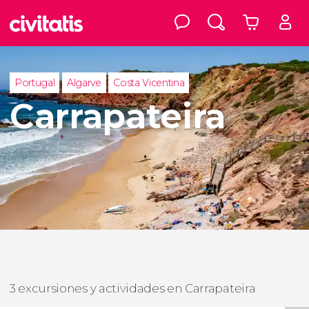
Portugal
Algarve
Costa Vicentina
Carrapateira
3 excursiones y actividades en Carrapateira