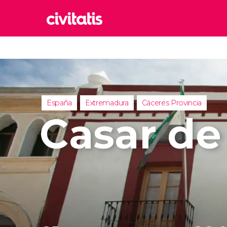
Rom
Italia
Lond
Reino 
España
Extremadura
Cáceres Provincia
Edim
Casar de
Reino 
Marr
Marrue
Esta
Turquía