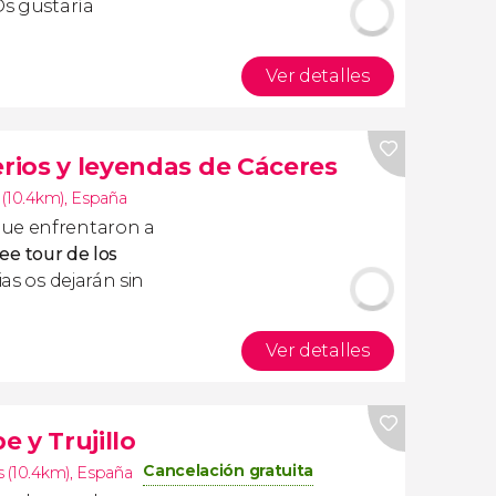
Os gustaría
Ver detalles
erios y leyendas de Cáceres
 (10.4km)
,
España
que enfrentaron a
ree tour de los
rias os dejarán sin
Ver detalles
 y Trujillo
Cancelación gratuita
 (10.4km)
,
España