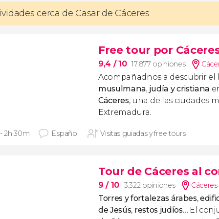
tividades cerca de Casar de Cáceres
Free tour por Cácere
9,4
/ 10
17.877 opiniones
Cácer
Acompañadnos a descubrir el 
musulmana, judía y cristiana
en
Cáceres
, una de las ciudades 
Extremadura.
 - 2h 30m
Español
Visitas guiadas y free tours
Tour de Cáceres al c
9
/ 10
3.322 opiniones
Cáceres 
Torres y fortalezas árabes
,
edif
de Jesús
,
restos judíos
… El con