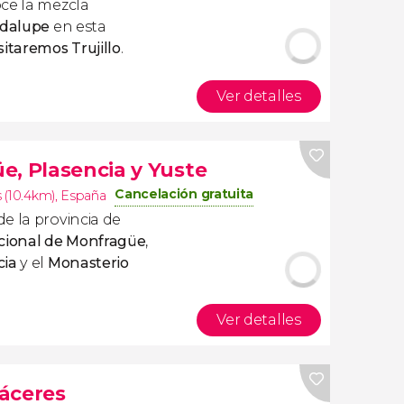
ce la mezcla
adalupe
en esta
sitaremos
Trujillo
.
Ver detalles
e, Plasencia y Yuste
Cancelación gratuita
 (10.4km)
,
España
e la provincia de
cional de Monfragüe
,
cia
y el
Monasterio
Ver detalles
áceres