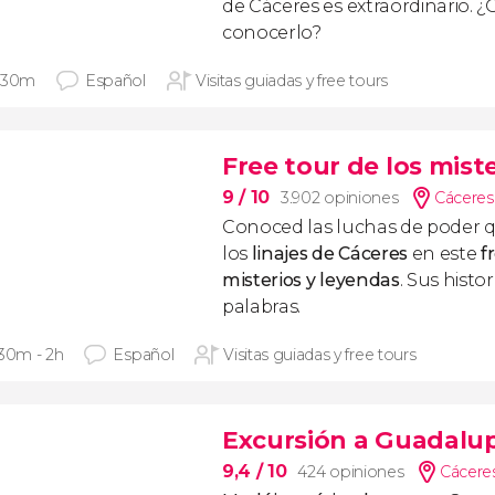
de Cáceres es extraordinario. ¿
conocerlo?
 30m
Español
Visitas guiadas y free tours
Free tour de los mist
9
/ 10
3.902 opiniones
Cáceres
Conoced las luchas de poder 
los
linajes de Cáceres
en este
f
misterios y leyendas
. Sus histo
palabras.
 30m - 2h
Español
Visitas guiadas y free tours
Excursión a Guadalupe
9,4
/ 10
424 opiniones
Cáceres