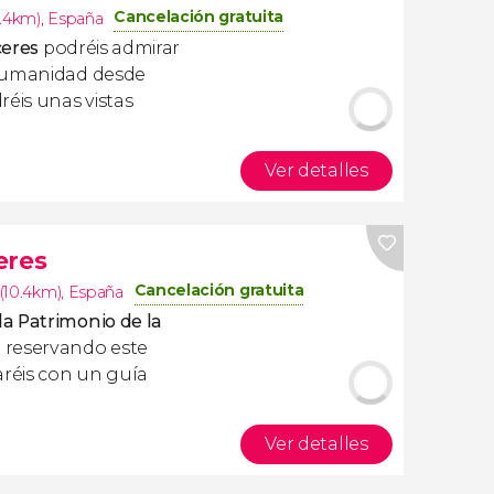
Cancelación gratuita
0.4km)
,
España
ceres
podréis admirar
 Humanidad desde
réis unas vistas
Ver detalles
eres
Cancelación gratuita
(10.4km)
,
España
a Patrimonio de la
a reservando este
aréis con un guía
Ver detalles