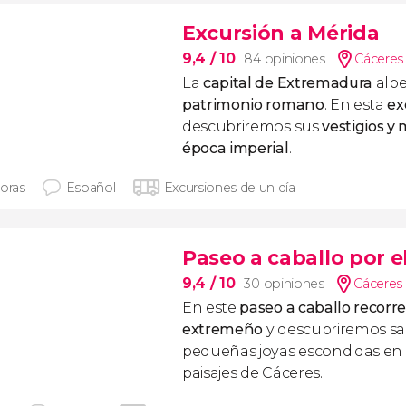
Excursión a Mérida
9,4
/ 10
84 opiniones
Cáceres 
La
capital de Extremadura
albe
patrimonio romano
. En esta
ex
descubriremos sus
vestigios 
época imperial
.
horas
Español
Excursiones de un día
Paseo a caballo por 
9,4
/ 10
30 opiniones
Cáceres 
En este
paseo a caballo recor
extremeño
y descubriremos san
pequeñas joyas escondidas en 
paisajes de Cáceres.