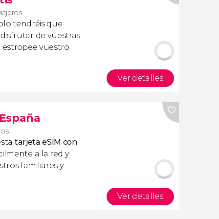
viajeros
olo tendréis que
isfrutar de vuestras
a estropee vuestro
Ver detalles
s España
ros
esta
tarjeta eSIM con
ilmente a la red y
ros familiares y
Ver detalles