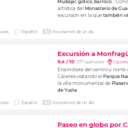
Mudéjar, gótico, barroco
… Cono
artística del
Monasterio de Gu
excursión en la que
también vi
horas
Español
Excursiones de un día
Excursión a Monfragü
9,4
/ 10
277 opiniones
Cáceres
Enamórate del centro y norte d
Cáceres visitando el
Parque Na
la villa monumental de
Plasen
de Yuste
.
horas
Español
Excursiones de un día
Paseo en globo por C