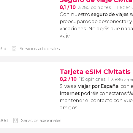
8,1
/ 10
3.280 opiniones
116.064 
Con nuestro
seguro de viajes
s
preocuparos de desconectar y d
vacaciones. ¡No dejéis que nad
viaje!
 31d
Servicios adicionales
Tarjeta eSIM Civitati
8,2
/ 10
115 opiniones
3.886 viaje
Si vais a
viajar por España
, con 
Internet
podréis conectaros fác
mantener el contacto con vuest
amigos.
 30d
Servicios adicionales