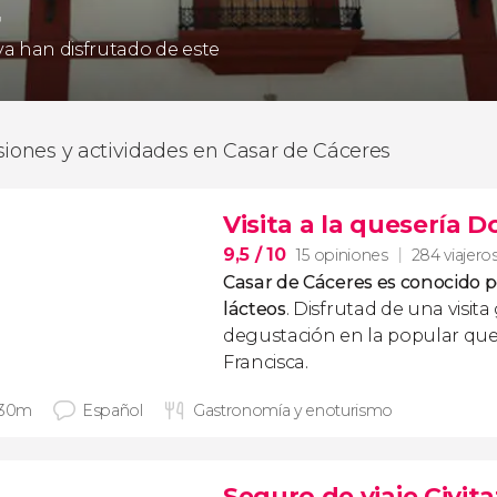
4
 ya han disfrutado de este
siones y actividades en Casar de Cáceres
Visita a la quesería 
9,5
/ 10
15 opiniones
284 viajero
Casar de Cáceres es conocido p
lácteos
. Disfrutad de una visit
degustación en la popular qu
Francisca.
 30m
Español
Gastronomía y enoturismo
Seguro de viaje Civita