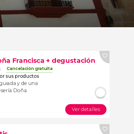
Doña Francisca + degustación
Cancelación gratuita
s
or sus productos
a guiada y de una
esería Doña
Ver detalles
tis