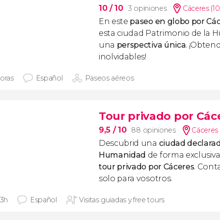
10
/ 10
3 opiniones
Cáceres (1
En este
paseo en globo por Cá
esta ciudad Patrimonio de la
una
perspectiva única
. ¡Obtend
inolvidables!
horas
Español
Paseos aéreos
Tour privado por Các
9,5
/ 10
88 opiniones
Cáceres 
Descubrid una
ciudad declarad
Humanidad
de forma exclusiv
tour privado por Cáceres
. Cont
solo para vosotros.
 3h
Español
Visitas guiadas y free tours