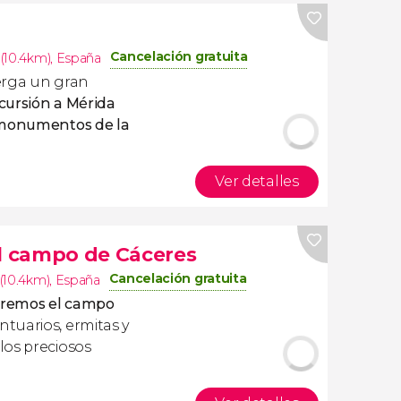
Cancelación gratuita
(10.4km)
,
España
rga un gran
cursión a Mérida
y monumentos de la
Ver detalles
el campo de Cáceres
Cancelación gratuita
(10.4km)
,
España
reremos el campo
tuarios, ermitas y
los preciosos