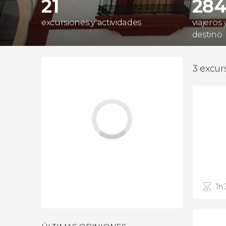
21
28
excursiones y actividades
viajeros
destino
3 excur
1h