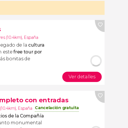
s
es (10.4km)
,
España
legado de la
cultura
 este
free tour por
más bonitas de
Ver detalles
ompleto con entradas
Cancelación gratuita
(10.4km)
,
España
icios de la Compañía
junto monumental