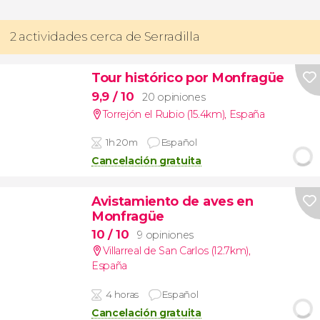
2 actividades cerca de Serradilla
Tour histórico por Monfragüe
9,9
/ 10
20 opiniones
Torrejón el Rubio (15.4km)
,
España
1h 20m
Español
Cancelación gratuita
Avistamiento de aves en
Monfragüe
10
/ 10
9 opiniones
Villarreal de San Carlos (12.7km)
,
España
4 horas
Español
Cancelación gratuita