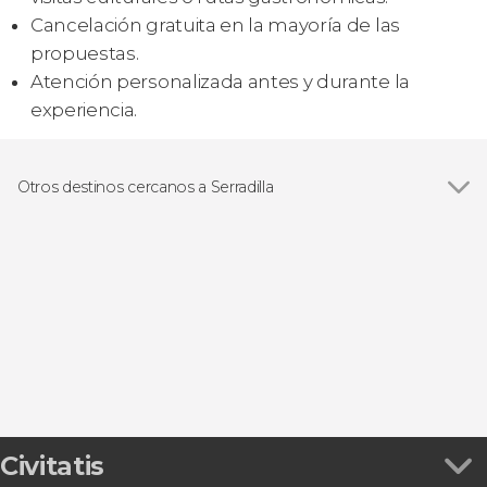
Cancelación gratuita en la mayoría de las
propuestas.
Atención personalizada antes y durante la
experiencia.
Otros destinos cercanos a Serradilla
Ver todas
Villarreal de San Carlos
Torrejón el Rubio
Cáceres
Trujillo
Plasencia
Civitatis