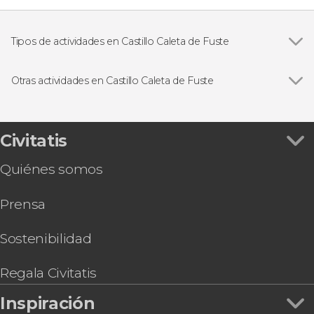
Tipos de actividades en Castillo Caleta de Fuste
Excursiones de un día
Otras actividades en Castillo Caleta de Fuste
Ver todas
Entrada a Acua Water Park
Excursión en catamarán desde Caleta de Fuste
Ferry a la isla de Lobos desde Caleta de Fuste
Civitatis
Tour en 4x4 por el norte de Fuerteventura
Quiénes somos
Paseo en barco por la costa de Tuineje
Snorkel en Caleta de Fuste
Prensa
Tour en buggy por Caleta de Fuste
Tour en moto de agua por Caleta de Fuste
Curso de surf en Fuerteventura
Sostenibilidad
Curso de paddle surf en Caleta de Fuste
Regala Civitatis
Inspiración