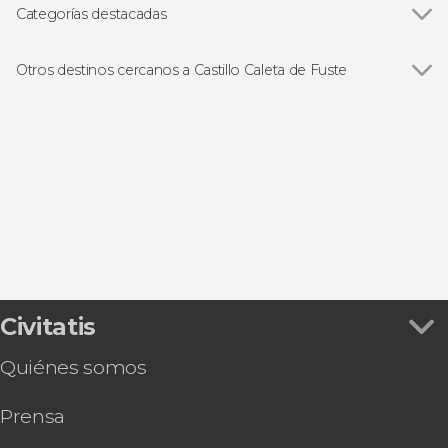
Categorías destacadas
Excursiones de un día
Otros destinos cercanos a Castillo Caleta de Fuste
Ver todas
Puerto del Rosario
Antigua
Corralejo
La Lajita
Gran Tarajal
Civitatis
Quiénes somos
Prensa