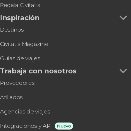
Hidalgo + Grutas de Tolantongo
Regala Civitatis
Entrada al mirador de la Torre Latino
Inspiración
Experiencia temazcal en Aldea Tonantzin
Destinos
Civitatis Magazine
Guías de viajes
Trabaja con nosotros
Proveedores
Afiliados
Agencias de viajes
Integraciones y API
Nuevo