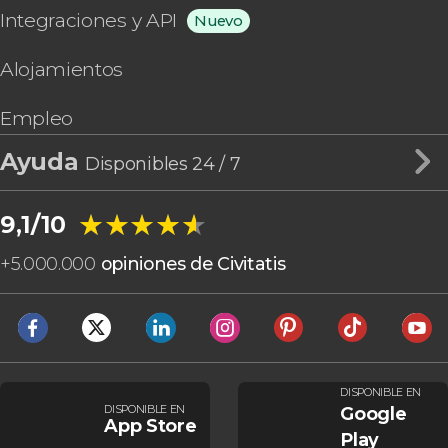
Integraciones y API
Nuevo
Alojamientos
Empleo
Ayuda
Disponibles 24 / 7
★★★★★
★★★★★
9,1/10
+
5.000.000
opiniones de Civitatis
DISPONIBLE EN
DISPONIBLE EN
Google
App Store
Play