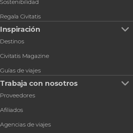
Hidalgo + Grutas de Tolantongo
Sostenibilidad
Entrada al mirador de la Torre Latino
Experiencia temazcal en Aldea Tonantzin
Regala Civitatis
Tour en bicicleta eléctrica por Ciudad de México
Inspiración
Destinos
Civitatis Magazine
Guías de viajes
Trabaja con nosotros
Proveedores
Afiliados
Agencias de viajes