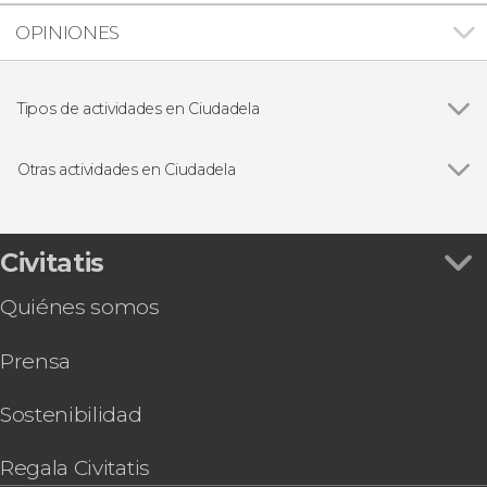
OPINIONES
Tipos de actividades en Ciudadela
Buceo
Otras actividades en Ciudadela
Ver todas
Free tour por Ciudadela
Observación de estrellas en Ciudadela
Entrada a Binissuès con demostración de
Civitatis
elaboración de queso
Quiénes somos
Entrada a Aquarock
Tour de Menorca, la vuelta a la isla
Prensa
Snorkel en Cala en Brut
Tour privado por Ciudadela
Senderismo nocturno por las playas de La Vall
Sostenibilidad
Regala Civitatis