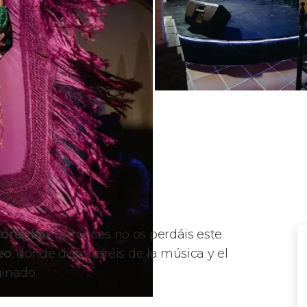
Córdoba
? Entonces no os perdáis este
eo
, donde disfrutaréis de la música y el
inado.