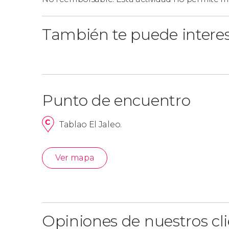
escojáis, debéis tener en cuenta los siguientes
Espectáculo flamenco con bebida
: podéi
También te puede intere
Espectáculo flamenco con cena
: podéis 
Punto de encuentro
Tablao El Jaleo.
Ver mapa
Opiniones de nuestros cl