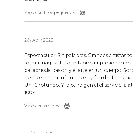
Viajó con hijos pequeños
26 / Abr / 2025
Espectacular. Sin palabras. Grandes artistas to
forma mágica. Los cantaores impresionantes,su
bailaores,la pasión y el arte en un cuerpo. 
hecho sentir,a mí que no soy fan del flamen
Un 10 rotundo. Y la cena genial,el servicio,la 
100%.
Viajó con amigos