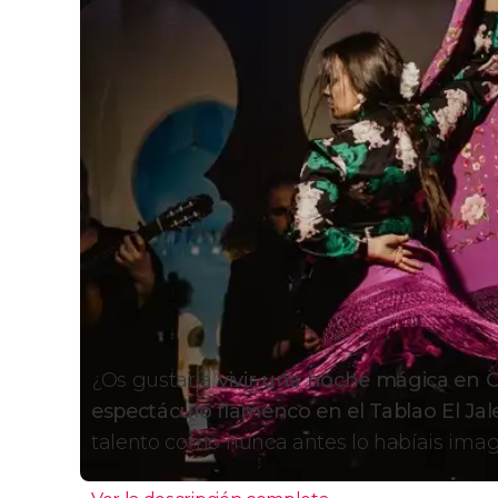
¿Os gustaría
vivir una noche mágica en 
espectáculo flamenco en el Tablao El Jal
talento como nunca antes lo habíais imag