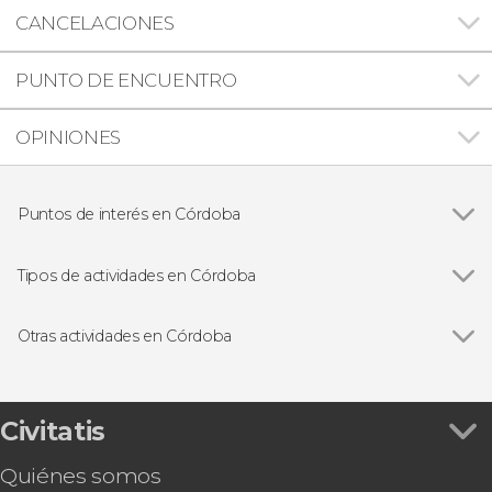
CANCELACIONES
PUNTO DE ENCUENTRO
OPINIONES
Puntos de interés en Córdoba
Ver todas
Mezquita-Catedral de Córdoba
Patios de Córdoba
Tipos de actividades en Córdoba
Alcázar de los Reyes Cristianos
Ver todas
Visitas guiadas en Córdoba
Puente Romano de Córdoba
Free tours en Córdoba
Otras actividades en Córdoba
Medina Azahara
Espectáculos en Córdoba
Ver todas
Hammam Al Ándalus, un baño en la historia
Judería de Córdoba
Gastronomía y enoturismo en Córdoba
Visita del Palacio de Viana y sus patios
Sinagoga de Córdoba
Autobús turístico de Córdoba
Civitatis
Tour de vinos por Córdoba
Quiénes somos
Juego de pistas en Córdoba: Búsqueda del