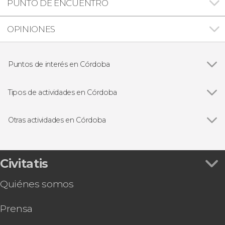
PUNTO DE ENCUENTRO
OPINIONES
Puntos de interés en Córdoba
Ver todas
Mezquita-Catedral de Córdoba
Patios de Córdoba
Tipos de actividades en Córdoba
Alcázar de los Reyes Cristianos
Ver todas
Visitas guiadas en Córdoba
Puente Romano de Córdoba
Free tours en Córdoba
Otras actividades en Córdoba
Medina Azahara
Espectáculos en Córdoba
Ver todas
Hammam Al Ándalus, un baño en la historia
Judería de Córdoba
Gastronomía y enoturismo en Córdoba
Visita del Palacio de Viana y sus patios
Sinagoga de Córdoba
Autobús turístico de Córdoba
Civitatis
Tour de vinos por Córdoba
Quiénes somos
Juego de pistas en Córdoba: Búsqueda del
tesoro
Prensa
Excursión privada desde Córdoba