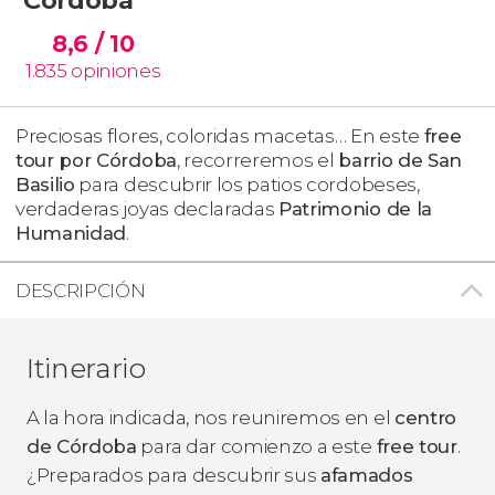
8,6
/ 10
1.835
opiniones
Preciosas flores, coloridas macetas… En este
free
tour por Córdoba
, recorreremos el
barrio de San
Basilio
para descubrir los patios cordobeses,
verdaderas joyas declaradas
Patrimonio de la
Humanidad
.
DESCRIPCIÓN
Itinerario
A la hora indicada, nos reuniremos en el
centro
de Córdoba
para dar comienzo a este
free tour
.
¿Preparados para descubrir sus
afamados