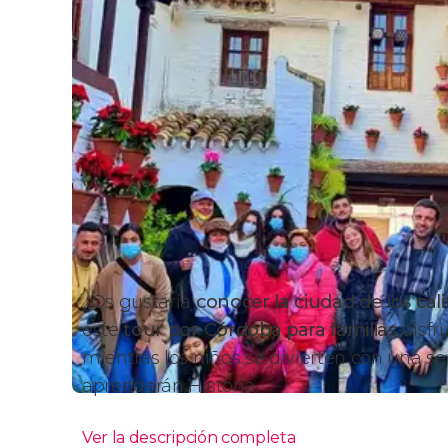
¿Os gustaría
conocer la ciudad de los ca
este
tour por Córdoba para familias
disfr
mientras los niños se divierten con una s
aprenderán Historia.
Ver la descripción completa