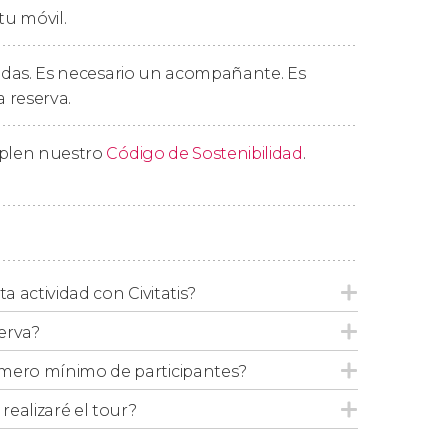
o, desvelaremos algún que otro secreto del
tu móvil.
lí conoceremos la historia de grandes
o Maimónides
.
uedas. Es necesario un acompañante. Es
a reserva.
uiremos esta ruta por el centro histórico de
 este acceso a la antigua muralla de la ciudad
biduría
. ¡El broche perfecto para este tour en
mplen nuestro
Código de Sostenibilidad
.
ta actividad con Civitatis?
erva?
mero mínimo de participantes?
ealizaré el tour?