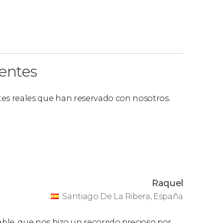
ientes
ntes reales que han reservado con nosotros.
Raquel
Santiago De La Ribera, España
ble, que nos hizo un recorrido precioso por