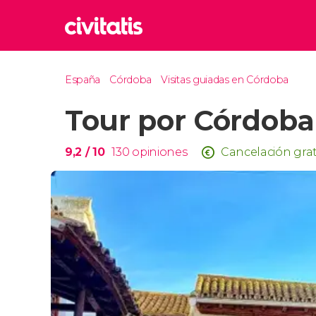
Rom
España
Córdoba
Visitas guiadas en Córdoba
Italia
Tour por Córdoba 
Lond
Reino 
Edim
9,2
/ 10
130
opiniones
Cancelación grat
Reino 
Marr
Marrue
Esta
Turquía