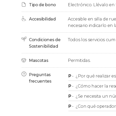
contemplar el exterior de este icónico templ
Tipo de bono
Electrónico. Llévalo en 
mismo y seguiremos la ruta en
la
Judería
. Al
personajes como el
filósofo, teólogo y médic
Accesibilidad
Accesible en silla de r
necesario indicarlo en l
Finalmente, tras dos horas de recorrido, concl
Córdoba frente a la
Puerta de Almodóvar
. En
los niños recibirán un
merecido premio a su sa
Condiciones de
Todos los servicios cu
familia!
Sostenibilidad
Mascotas
Permitidas.
Preguntas
P
-
¿Por qué realizar es
frecuentes
P
-
¿Cómo hacer la res
P
-
¿Se necesita un nú
P
-
¿Con qué operador r