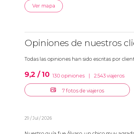
Ver mapa
Opiniones de nuestros cl
Todas las opiniones han sido escritas por clie
9,2 / 10
130 opiniones
|
2.543 viajeros
7 fotos de viajeros
29 / Jul / 2026
Nuestro guía fue Álvaro, un chico muy agrada