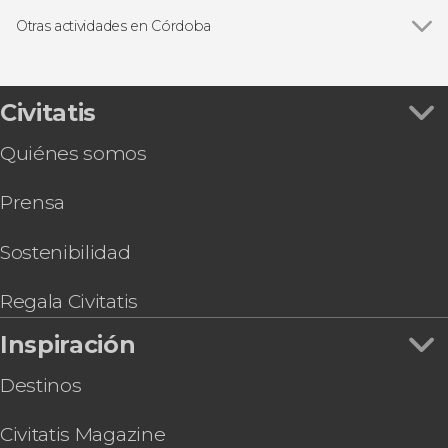
Ver todas
Visitas guiadas en Córdoba
Puente Romano de Córdoba
Free tours en Córdoba
Otras actividades en Córdoba
Medina Azahara
Espectáculos en Córdoba
Ver todas
Hammam Al Ándalus, un baño en la historia
Judería de Córdoba
Gastronomía y enoturismo en Córdoba
Visita del Palacio de Viana y sus patios
Sinagoga de Córdoba
Autobús turístico de Córdoba
Civitatis
Tour de vinos por Córdoba
Quiénes somos
Juego de pistas en Córdoba: Búsqueda del
tesoro
Prensa
Excursión privada desde Córdoba
Sostenibilidad
Regala Civitatis
Inspiración
Destinos
Civitatis Magazine