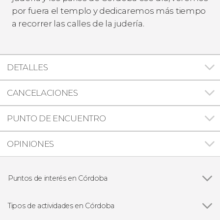
por fuera el templo y dedicaremos más tiempo
a recorrer las calles de la judería.
DETALLES
CANCELACIONES
PUNTO DE ENCUENTRO
OPINIONES
Puntos de interés en Córdoba
Ver todas
Mezquita-Catedral de Córdoba
Patios de Córdoba
Tipos de actividades en Córdoba
Alcázar de los Reyes Cristianos