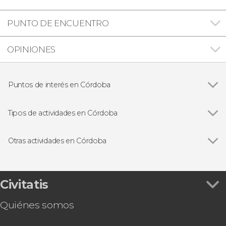
PUNTO DE ENCUENTRO
OPINIONES
Puntos de interés en Córdoba
Ver todas
Mezquita-Catedral de Córdoba
Patios de Córdoba
Tipos de actividades en Córdoba
Alcázar de los Reyes Cristianos
Ver todas
Visitas guiadas en Córdoba
Puente Romano de Córdoba
Free tours en Córdoba
Otras actividades en Córdoba
Medina Azahara
Espectáculos en Córdoba
Ver todas
Hammam Al Ándalus, un baño en la historia
Judería de Córdoba
Gastronomía y enoturismo en Córdoba
Autobús turístico de Córdoba
Sinagoga de Córdoba
Tour de vinos por Córdoba
Civitatis
Juego de pistas en Córdoba: Búsqueda del
Quiénes somos
tesoro
Excursión privada desde Córdoba