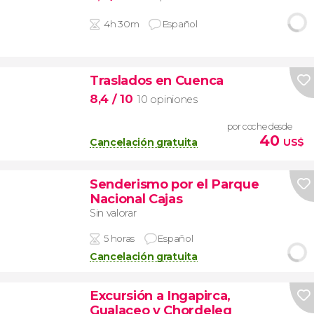
4h 30m
Español
Traslados en Cuenca
8,4
/ 10
10 opiniones
por coche desde
40
Cancelación gratuita
US$
Senderismo por el Parque
Nacional Cajas
Sin valorar
5 horas
Español
Cancelación gratuita
Excursión a Ingapirca,
Gualaceo y Chordeleg