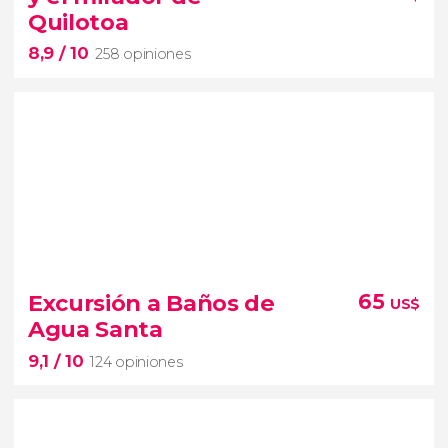
visita guiada
p
or la Mitad
Quilotoa
del Mundo e Intiñan
teleférico
8,9
/ 10
258 opiniones
8,9


258 opiniones
Excursión a Baños de
65
US$
Agua Santa
uno de los volcanes activos más altos del
9,1
/ 10
mundo
124 opiniones