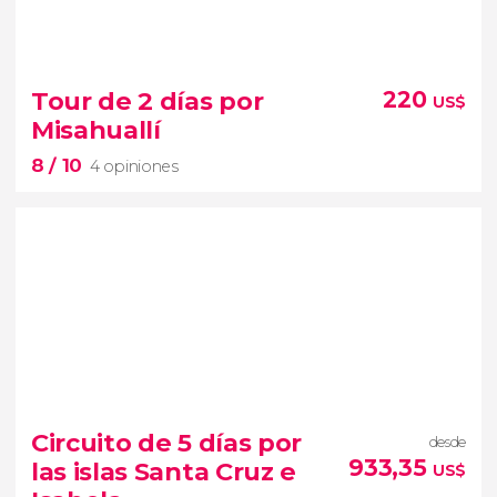
8,9


9 opiniones
Tour de 2 días por
220
US$
excursión de 2 días
Avenida
Misahuallí
de los Volcanes, la
zona volcánica más grande del
8
/ 10
Ecuador
el volcán Quilotoa
4 opiniones
8


4 opiniones
belleza única de la Amazonia
Circuito de 5 días por
desde
ecuatoriana
excursión de 2 días a Misahuallí
933,35
las islas Santa Cruz e
US$