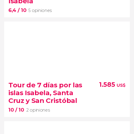
Isabela
6,4
/ 10
5 opiniones
6,4


5 opiniones
Tour de 7 días por las
1.585
US$
circuito de
5 días por las islas Santa Cruz e
islas Isabela, Santa
Isabela
fauna y flora
Cruz y San Cristóbal
típica de las Galápagos
10
/ 10
2 opiniones