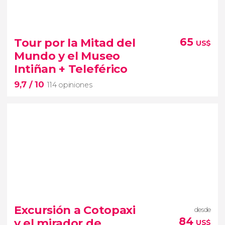
Tour por la Mitad del
65
US$
Mundo y el Museo
Intiñan + Teleférico
9,7
/ 10
114 opiniones
9,7


114 opiniones
Excursión a Cotopaxi
desde
magia de la línea ecuatorial
84
y el mirador de
US$