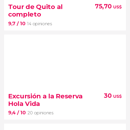
Sin valorar
Tour de Quito al
75,70
US$
uno de los paisajes más
completo
sorprendentes de la selva amazónica de Ecuador
9,7
/ 10
14 opiniones
9,7


14 opiniones
Excursión a la Reserva
30
US$
tour de Quito al completo
Hola Vida
9,4
/ 10
primera ciudad del país Patrimonio de la Humanidad
20 opiniones