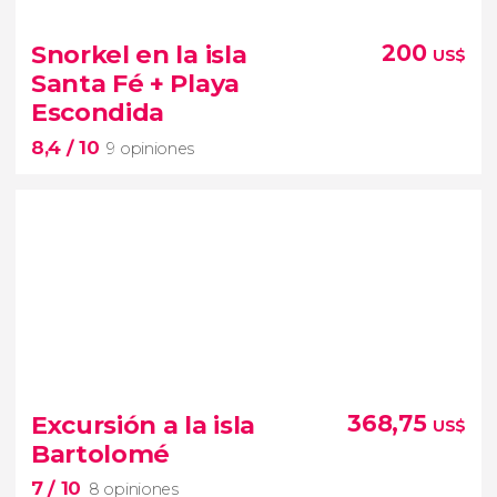
10


18 opiniones
Snorkel en la isla
200
US$
Disfrutaremos explorando la montaña más alta de
Santa Fé + Playa
todo Ecuador
Escondida
8,4
/ 10
9 opiniones
8,4


9 opiniones
Excursión a la isla
368,75
US$
isla Santa Fé
playa
Bartolomé
Escondida
excursión desde Santa
7
/ 10
Cruz
snorkel entre tortugas y peces
8 opiniones