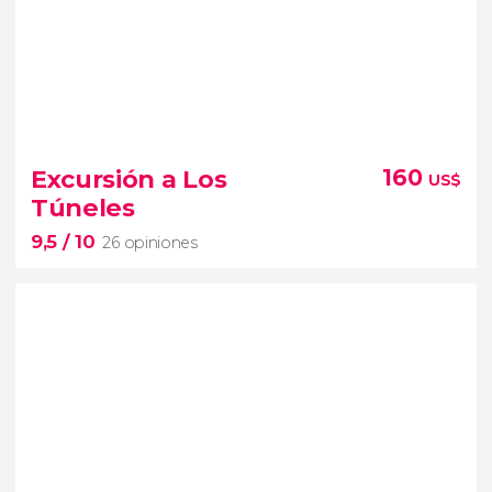
9,1


124 opiniones
Excursión a Los
160
US$
Grandes cascadas, frondosa selva, historia y cultura
Túneles
9,5
/ 10
26 opiniones
9,5

