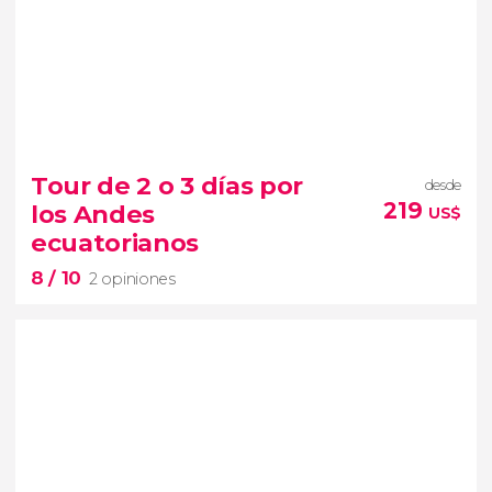
10


2 opiniones
Tour de 2 o 3 días por
desde
tour de 7 días por las Islas Galápagos
219
los Andes
US$
paisajes volcánicos y
ecuatorianos
playas de Isabela, Santa Cruz y San Cristóbal
8
/ 10
2 opiniones