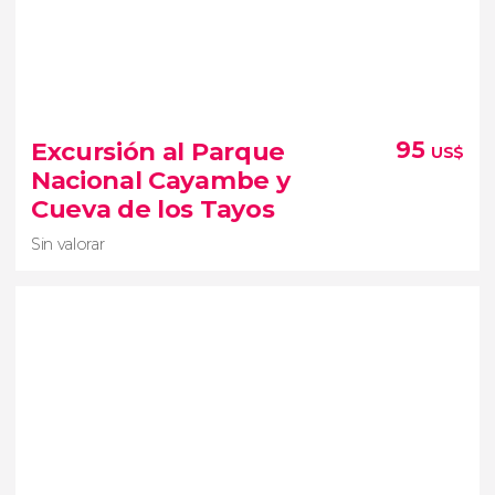
9,3


33 opiniones
Excursión al Parque
95
US$
un día rodeado de naturaleza en un
Nacional Cayambe y
bosque declarado Reserva de la Biosfera
Cueva de los Tayos
Sin valorar