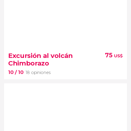
9,4


20 opiniones
Excursión al volcán
75
US$
Adéntrate en el corazón de la selva ecuatoriana
Chimborazo
10
/ 10
18 opiniones