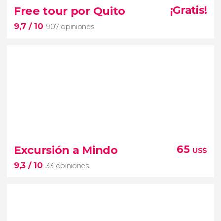
26 opiniones
Free tour por Quito
¡Gratis!
Descubriréis uno de los lugares más fascinantes del
9,7
/ 10
907 opiniones
archipiélago volcánico de Galápagos
9,7


907 opiniones
Excursión a Mindo
65
US$
9,3
/ 10
33 opiniones
conoced todos los secretos de su
cultura ancestral