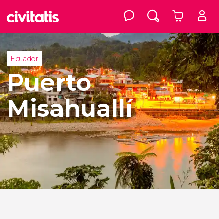
Ecuador
Puerto
Misahuallí